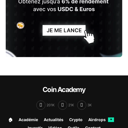
Coin Academy
201K
21K
3K
🏠︎
Académie
Actualités
Crypto
Airdrops
✦
Investir
Vidéos
Outils
Contact