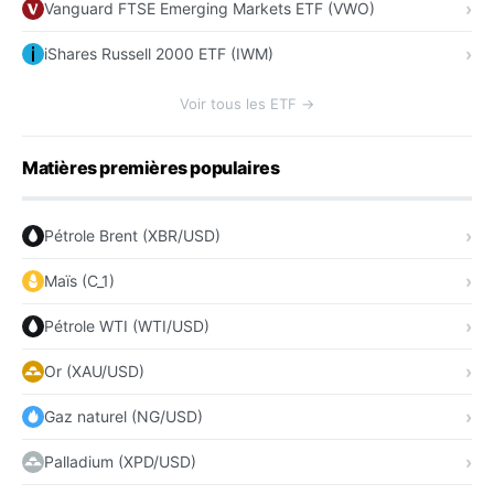
Vanguard FTSE Emerging Markets ETF (VWO)
iShares Russell 2000 ETF (IWM)
Voir tous les ETF →
Matières premières populaires
Pétrole Brent (XBR/USD)
Maïs (C_1)
Pétrole WTI (WTI/USD)
Or (XAU/USD)
Gaz naturel (NG/USD)
Palladium (XPD/USD)