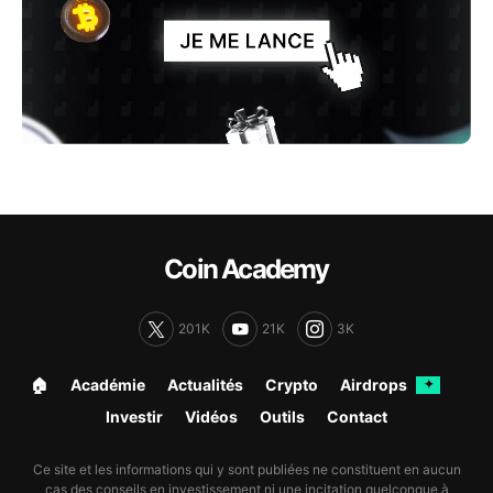
Coin Academy
201K
21K
3K
🏠︎
Académie
Actualités
Crypto
Airdrops
✦
Investir
Vidéos
Outils
Contact
Ce site et les informations qui y sont publiées ne constituent en aucun
cas des conseils en investissement ni une incitation quelconque à