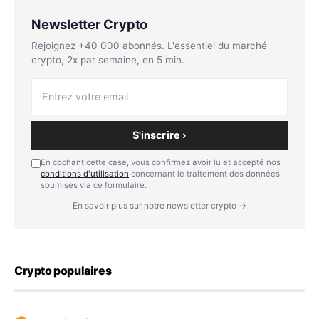
Newsletter Crypto
Rejoignez +40 000 abonnés. L'essentiel du marché
crypto, 2x par semaine, en 5 min.
S'inscrire ›
En cochant cette case, vous confirmez avoir lu et accepté nos
conditions d'utilisation
concernant le traitement des données
soumises via ce formulaire.
En savoir plus sur notre newsletter crypto →
Crypto populaires