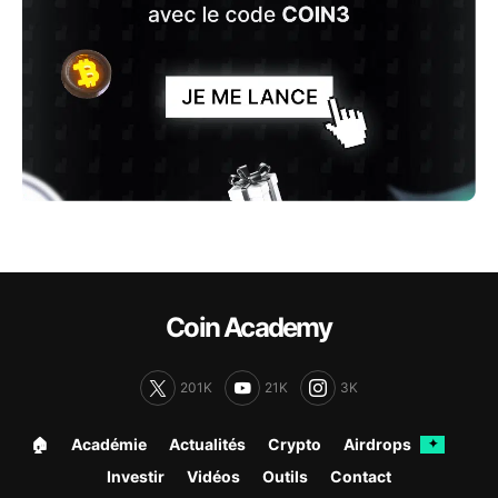
Coin Academy
201K
21K
3K
🏠︎
Académie
Actualités
Crypto
Airdrops
✦
Investir
Vidéos
Outils
Contact