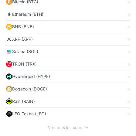
Bitcoin (BTC)
Ethereum (ETH)
BNB (BNB)
XRP (XRP)
Solana (SOL)
TRON (TRX)
Hyperliquid (HYPE)
Dogecoin (DOGE)
Rain (RAIN)
LEO Token (LEO)
Voir tous les cours →