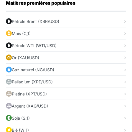
Matières premières populaires
Pétrole Brent (XBR/USD)
Maïs (C_1)
Pétrole WTI (WTI/USD)
Or (XAU/USD)
Gaz naturel (NG/USD)
Palladium (XPD/USD)
Platine (XPT/USD)
Argent (XAG/USD)
Soja (S_1)
Blé (W_1)