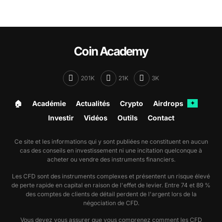
Coin Academy
201K
21K
3K
🏠︎
Académie
Actualités
Crypto
Airdrops
✦
Investir
Vidéos
Outils
Contact
Ce site et les informations qui y sont publiées ne constituent en aucun
cas des conseils en investissement ni une incitation quelconque à
acheter ou vendre des instruments financiers.
Les CFD sont des instruments complexes et présentent un risque élevé
de perte rapide en capital en raison de l'effet de levier. Entre 74 et 89 %
des comptes de clients de détail perdent de l'argent lors de la
négociation de CFD.
Vous devez vous assurer que vous comprenez comment les CFD