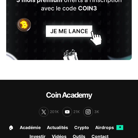
Coin Academy
201K
21K
3K
🏠︎
Académie
Actualités
Crypto
Airdrops
✦
Investir
Vidéos
Outils
Contact