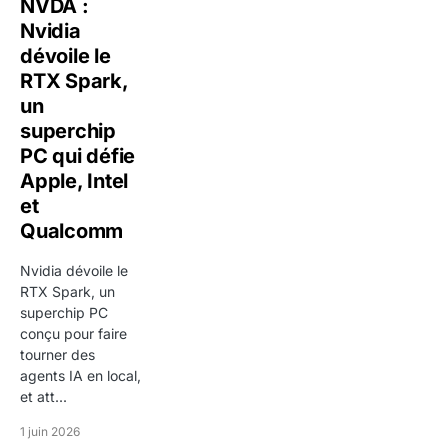
NVDA :
sa dependance a certains cycles et sa place dans les
Nvidia
grands indices. Plus un titre est present dans les ETF,
dévoile le
les fonds passifs ou les allocations institutionnelles,
RTX Spark,
plus il est sensible a des flux de marche qui
un
depassent la simple actualite de l'entreprise.
superchip
PC qui défie
La place de cotation et l'environnement économique
Apple, Intel
de l'entreprise font aussi partie du contexte à
et
surveiller. Ils influencent la base d'investisseurs, la
Qualcomm
sensibilité à certaines données macro et parfois la
Nvidia dévoile le
manière dont le titre est valorisé face à ses pairs.
RTX Spark, un
superchip PC
Comment evolue le cours de RTX
conçu pour faire
Corporation sur les differents horizons de
tourner des
temps ?
agents IA en local,
et att...
A tres court terme, RTX Corporation affiche une
1 juin 2026
variation de -0,10%. Ce repere est utile pour suivre la