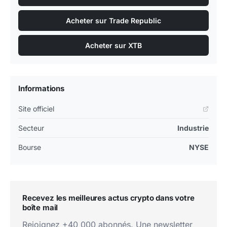
C'est aussi ce qui fait la difference entre un suivi
passif et une vraie lecture de marche. Une action tres
Acheter sur Trade Republic
suivie comme RTX Corporation peut etre portee par
ses fondamentaux, par des flux passifs, par la
Acheter sur XTB
rotation sectorielle ou par un changement de
perception plus global du risque. Pour garder cette
hiérarchie claire, il est utile de croiser le prix avec
les
Informations
actualités liées au titre
et
le graphique en temps réel
.
Site officiel
Comment analyser la valorisation de RTX
Secteur
Industrie
Corporation en bourse ?
Bourse
NYSE
Le PER actuel de RTX Corporation ressort a 38,33 et
le PER forward a 28,41 lorsque cette donnee est
disponible. Ces ratios ne donnent pas une verite
automatique, mais ils aident a replacer l'entreprise
Recevez les meilleures actus crypto dans votre
boîte mail
dans une logique de valorisation relative. Un multiple
eleve peut signifier que le marche paie une
Rejoignez +40 000 abonnés. Une newsletter