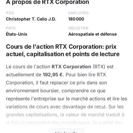
A propos de RTX Corporation
PDG
EMPLOYÉS
Christopher T. Calio J.D.
180 000
PAYS
INDUSTRIE
États-Unis
Aérospatiale et défense
Cours de l'action RTX Corporation: prix
actuel, capitalisation et points de lecture
Le cours de l'action
RTX Corporation
(RTX) est
actuellement de
192,95 €
. Pour bien lire RTX
Corporation, il faut replacer ce prix dans son
environnement boursier, comprendre ce que
représente l'entreprise sur le marché actions et lire les
variations de cours avec davantage de recul. Sur les
grandes capitalisations, la valeur de marché traduit à
la fois la perception des investisseurs, la qualité des
résultats et le niveau d'exigence déjà intégré dans la