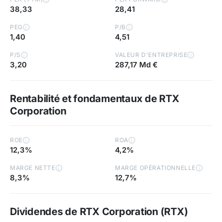
38,33
28,41
PEG
P/B
i
i
1,40
4,51
P/S
VALEUR D'ENTREPRISE
i
i
3,20
287,17 Md €
Rentabilité et fondamentaux de RTX
Corporation
ROE
ROA
i
i
12,3%
4,2%
MARGE NETTE
MARGE OPÉRATIONNELLE
i
i
8,3%
12,7%
Dividendes de RTX Corporation (RTX)