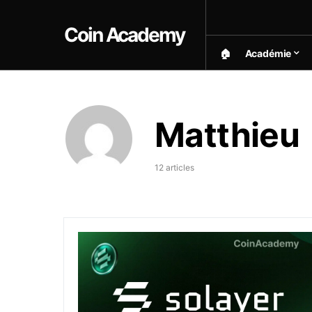
Coin Academy
🏠︎
Académie
Matthieu
12 articles
Solayer (LAYER) – Solana mais en beaucoup 