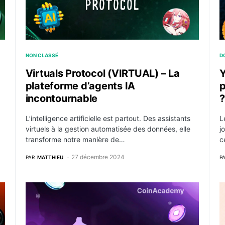
NON CLASSÉ
D
Virtuals Protocol (VIRTUAL) – La
Y
plateforme d’agents IA
p
incontournable
L’intelligence artificielle est partout. Des assistants
L
virtuels à la gestion automatisée des données, elle
j
transforme notre manière de…
c
27 décembre 2024
PAR
MATTHIEU
P
gée sur le Bitcoin ?
Hinkal – L’avenir de la confidentialité on-chain
R