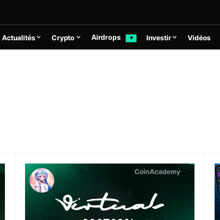
Airdrops
Actualités
Crypto
Investir
Vidéos
✦
plus puissant ?
Virtuals Protocol (VIRTUAL) – La plateforme d’agent
Y