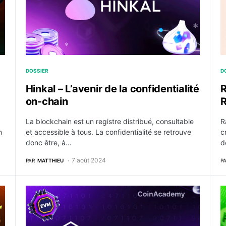
DOSSIER
D
Hinkal – L’avenir de la confidentialité
R
on-chain
R
La blockchain est un registre distribué, consultable
R
n
et accessible à tous. La confidentialité se retrouve
c
donc être, à…
d
7 août 2024
PAR
MATTHIEU
P
on Testnet avec un Airdrop à la clé
FHENIX – Qu’est-ce que c’est, comment ça fonction
H