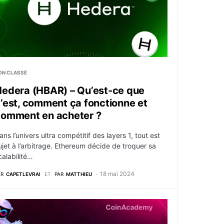
ON CLASSÉ
edera (HBAR) – Qu’est-ce que
’est, comment ça fonctionne et
omment en acheter ?
ans l’univers ultra compétitif des layers 1, tout est
ujet à l’arbitrage. Ethereum décide de troquer sa
calabilité…
18 mai 2024
AR
CAPETLEVRAI
ET
PAR
MATTHIEU
u Layer 2 Stacks ?
nternet Computer (ICP) – Qu’est-ce que c’est, comment ça 