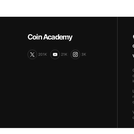
Coin Academy
201K
21K
3K