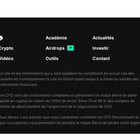
🏠︎
Académie
Actualités
Crypto
Airdrops
Investir
✦
Vidéos
Outils
Contact
Ce site et les informations qui y sont publiées ne constituent en aucun cas des
conseils en investissement ni une incitation quelconque à acheter ou vendre des
instruments financiers.
Les CFD sont des instruments complexes et présentent un risque élevé de perte
rapide en capital en raison de l'effet de levier. Entre 74 et 89 % des comptes de
clients de détail perdent de l'argent lors de la négociation de CFD.
Vous devez vous assurer que vous comprenez comment les CFD fonctionnent et
que vous pouvez vous permettre de prendre le risque élevé de perdre votre argen