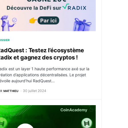
OSSIER
adQuest : Testez l’écosystème
adix et gagnez des cryptos !
adix est un layer 1 haute performance axé sur la
réation d’applications décentralisées. Le projet
évoile aujourd’hui RadQuest…
30 juillet 2024
AR
MATTHIEU
ne et comment en acheter ?
edera (HBAR) – Qu’est-ce que c’est, comment ça fonctionn