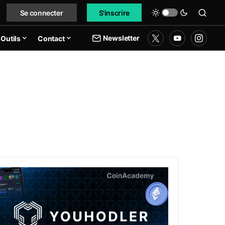
Se connecter
S'inscrire
Newsletter
Outils
Contact
s IA incontournable
ouHodler : la plateforme idéale pour détenir des actifs num