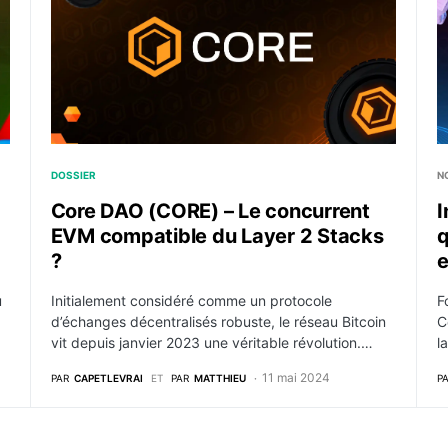
DOSSIER
N
Core DAO (CORE) – Le concurrent
I
EVM compatible du Layer 2 Stacks
q
?
e
u
Initialement considéré comme un protocole
F
d’échanges décentralisés robuste, le réseau Bitcoin
C
vit depuis janvier 2023 une véritable révolution.…
l
11 mai 2024
PAR
CAPETLEVRAI
ET
PAR
MATTHIEU
P