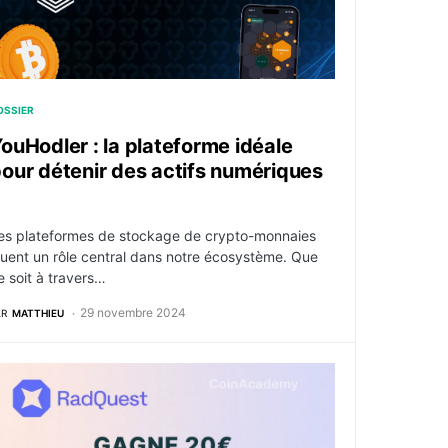
OSSIER
ouHodler : la plateforme idéale
our détenir des actifs numériques
?
es plateformes de stockage de crypto-monnaies
ouent un rôle central dans notre écosystème. Que
e soit à travers…
29 novembre 2024
AR
MATTHIEU
adQuest : Testez l’écosystème Radix et gagnez des cryptos