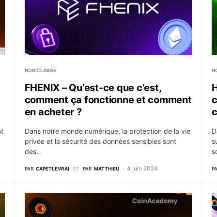
NON CLASSÉ
N
FHENIX – Qu’est-ce que c’est,
H
comment ça fonctionne et comment
c
en acheter ?
c
nt
Dans notre monde numérique, la protection de la vie
D
privée et la sécurité des données sensibles sont
s
des…
s
4 juin 2024
PAR
CAPETLEVRAI
ET
PAR
MATTHIEU
P
 taille dans la course au hub gaming Web3
Core DAO (CORE) – Le concurrent EVM compatible d
I