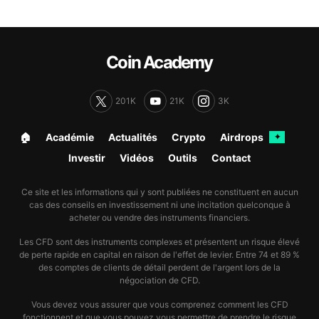
Coin Academy
201K
21K
3K
🏠︎
Académie
Actualités
Crypto
Airdrops
✦
Investir
Vidéos
Outils
Contact
Ce site et les informations qui y sont publiées ne constituent en aucun
cas des conseils en investissement ni une incitation quelconque à
acheter ou vendre des instruments financiers.
Les CFD sont des instruments complexes et présentent un risque élevé
de perte rapide en capital en raison de l'effet de levier. Entre 74 et 89 %
des comptes de clients de détail perdent de l'argent lors de la
négociation de CFD.
Vous devez vous assurer que vous comprenez comment les CFD
fonctionnent et que vous pouvez vous permettre de prendre le risque