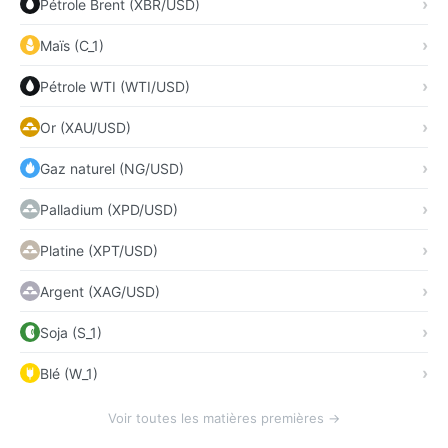
Pétrole Brent (XBR/USD)
Maïs (C_1)
Pétrole WTI (WTI/USD)
Or (XAU/USD)
Gaz naturel (NG/USD)
Palladium (XPD/USD)
Platine (XPT/USD)
Argent (XAG/USD)
Soja (S_1)
Blé (W_1)
Voir toutes les matières premières →