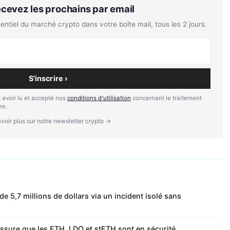
Recevez les prochains par email
tiel du marché crypto dans votre boîte mail, tous les 2 jours.
S'inscrire ›
 avoir lu et accepté nos
conditions d'utilisation
concernant le traitement
re.
voir plus sur notre newsletter crypto →
de 5,7 millions de dollars via un incident isolé sans
 assure que les ETH, LDO et stETH sont en sécurité