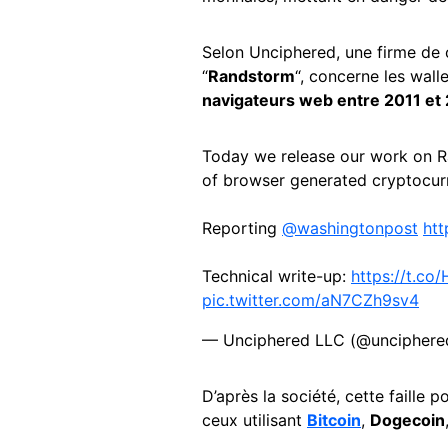
Selon Unciphered, une firme de 
“
Randstorm
“, concerne les wall
navigateurs web entre 2011 et 
Today we release our work on Ra
of browser generated cryptocur
Reporting
@washingtonpost
ht
Technical write-up:
https://t.co
pic.twitter.com/aN7CZh9sv4
— Unciphered LLC (@uncipher
D’après la société, cette faille p
ceux utilisant
Bitcoin
,
Dogecoin