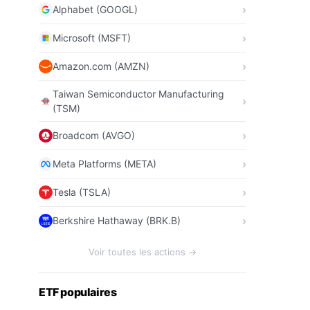
Alphabet (GOOGL)
Microsoft (MSFT)
Amazon.com (AMZN)
Taiwan Semiconductor Manufacturing
(TSM)
Broadcom (AVGO)
Meta Platforms (META)
Tesla (TSLA)
Berkshire Hathaway (BRK.B)
Voir toutes les actions →
ETF populaires