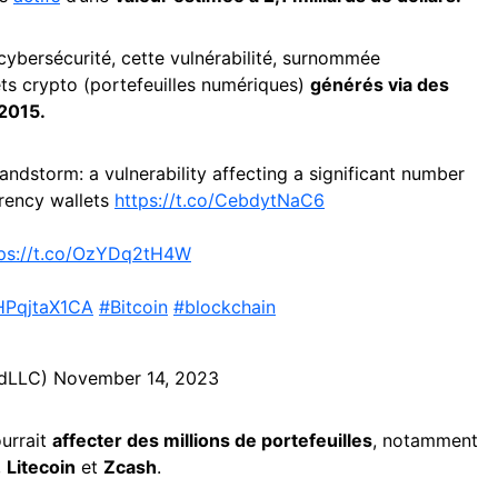
cybersécurité, cette vulnérabilité, surnommée
ets crypto (portefeuilles numériques)
générés via des
2015.
ndstorm: a vulnerability affecting a significant number
rency wallets
https://t.co/CebdytNaC6
tps://t.co/OzYDq2tH4W
/HPqjtaX1CA
#Bitcoin
#blockchain
edLLC)
November 14, 2023
ourrait
affecter des millions de portefeuilles
, notamment
,
Litecoin
et
Zcash
.