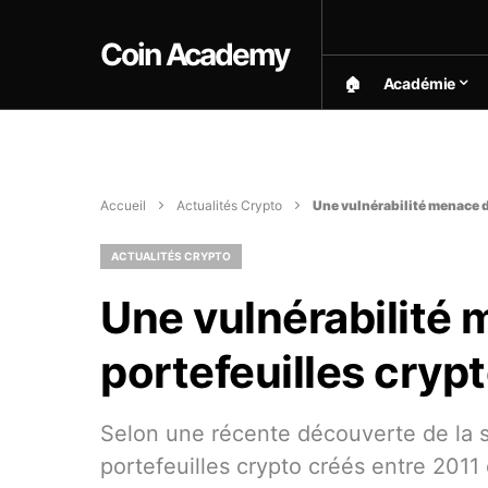
Coin Academy
🏠︎
Académie
Accueil
Actualités Crypto
Une vulnérabilité menace d
ACTUALITÉS CRYPTO
Une vulnérabilité 
portefeuilles cryp
Selon une récente découverte de la s
portefeuilles crypto créés entre 2011