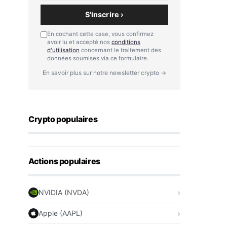
S'inscrire ›
En cochant cette case, vous confirmez
avoir lu et accepté nos
conditions
d'utilisation
concernant le traitement des
données soumises via ce formulaire.
En savoir plus sur notre newsletter crypto →
Crypto populaires
Actions populaires
NVIDIA (NVDA)
Apple (AAPL)