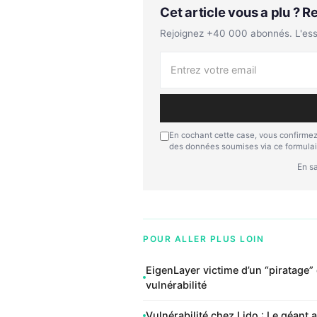
Cet article vous a plu ? 
Rejoignez +40 000 abonnés. L'essen
En cochant cette case, vous confirmez
des données soumises via ce formulai
En sa
POUR ALLER PLUS LOIN
EigenLayer victime d’un “piratage” 
vulnérabilité
Vulnérabilité chez Lido : Le géant