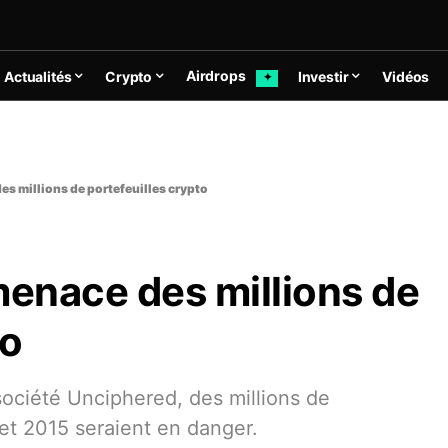
Airdrops
Actualités
Crypto
Investir
Vidéos
✦
es millions de portefeuilles crypto
menace des millions de
to
ociété Unciphered, des millions de
 et 2015 seraient en danger.