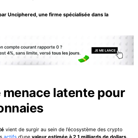
 par Unciphered, une firme spécialisée dans la
 menace latente pour
onnaies
té
vient de surgir au sein de l’écosystème des crypto
es
actifs
d’une
valeur estimée à 2,1 milliards de dollars.