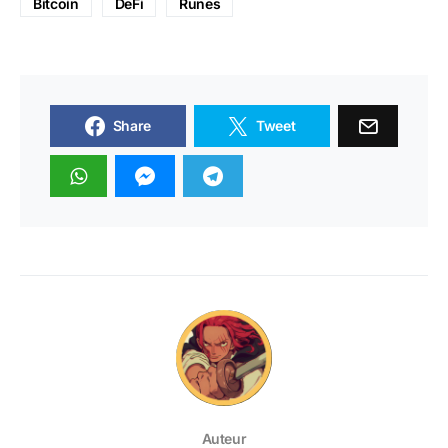
Bitcoin
DeFi
Runes
Share
Tweet
Auteur