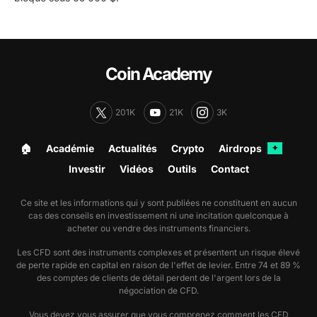
Coin Academy
201K
21K
3K
🏠︎
Académie
Actualités
Crypto
Airdrops
✦
Investir
Vidéos
Outils
Contact
Ce site et les informations qui y sont publiées ne constituent en aucun
cas des conseils en investissement ni une incitation quelconque à
acheter ou vendre des instruments financiers.
Les CFD sont des instruments complexes et présentent un risque élevé
de perte rapide en capital en raison de l'effet de levier. Entre 74 et 89 %
des comptes de clients de détail perdent de l'argent lors de la
négociation de CFD.
Vous devez vous assurer que vous comprenez comment les CFD