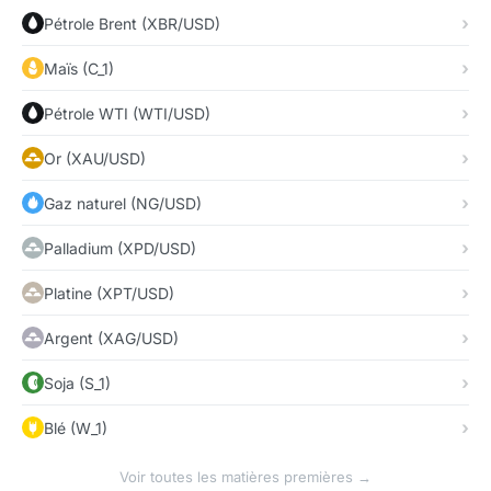
Pétrole Brent (XBR/USD)
Maïs (C_1)
Pétrole WTI (WTI/USD)
Or (XAU/USD)
Gaz naturel (NG/USD)
Palladium (XPD/USD)
Platine (XPT/USD)
Argent (XAG/USD)
Soja (S_1)
Blé (W_1)
Voir toutes les matières premières →