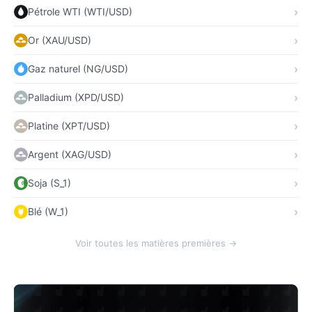
Pétrole WTI (WTI/USD)
Or (XAU/USD)
Gaz naturel (NG/USD)
Palladium (XPD/USD)
Platine (XPT/USD)
Argent (XAG/USD)
Soja (S_1)
Blé (W_1)
Voir toutes les matières premières →