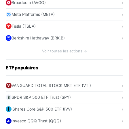
Broadcom (AVGO)
Meta Platforms (META)
Tesla (TSLA)
Berkshire Hathaway (BRK.B)
Voir toutes les actions →
ETF populaires
VANGUARD TOTAL STOCK MKT ETF (VTI)
SPDR S&P 500 ETF Trust (SPY)
iShares Core S&P 500 ETF (IVV)
Invesco QQQ Trust (QQQ)