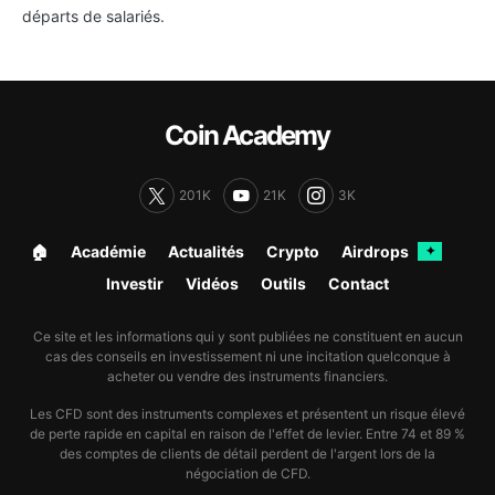
départs de salariés.
Coin Academy
201K
21K
3K
🏠︎
Académie
Actualités
Crypto
Airdrops
✦
Investir
Vidéos
Outils
Contact
Ce site et les informations qui y sont publiées ne constituent en aucun
cas des conseils en investissement ni une incitation quelconque à
acheter ou vendre des instruments financiers.
Les CFD sont des instruments complexes et présentent un risque élevé
de perte rapide en capital en raison de l'effet de levier. Entre 74 et 89 %
des comptes de clients de détail perdent de l'argent lors de la
négociation de CFD.