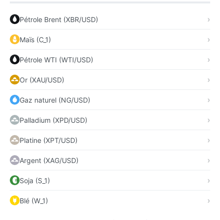
Pétrole Brent (XBR/USD)
Maïs (C_1)
Pétrole WTI (WTI/USD)
Or (XAU/USD)
Gaz naturel (NG/USD)
Palladium (XPD/USD)
Platine (XPT/USD)
Argent (XAG/USD)
Soja (S_1)
Blé (W_1)