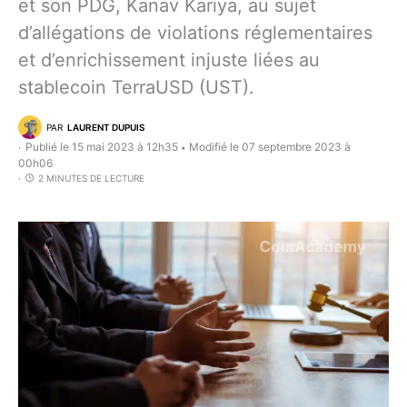
et son PDG, Kanav Kariya, au sujet
d’allégations de violations réglementaires
et d’enrichissement injuste liées au
stablecoin TerraUSD (UST).
PAR
LAURENT DUPUIS
Publié le 15 mai 2023 à 12h35
Modifié le 07 septembre 2023 à
•
00h06
2 MINUTES DE LECTURE