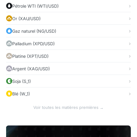
Pétrole WTI (WTI/USD)
Or (XAU/USD)
Gaz naturel (NG/USD)
Palladium (XPD/USD)
Platine (XPT/USD)
Argent (XAG/USD)
Soja (S_1)
Blé (W_1)
Voir toutes les matières premières →