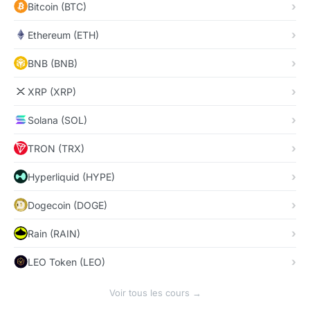
Bitcoin (BTC)
Ethereum (ETH)
BNB (BNB)
XRP (XRP)
Solana (SOL)
TRON (TRX)
Hyperliquid (HYPE)
Dogecoin (DOGE)
Rain (RAIN)
LEO Token (LEO)
Voir tous les cours →