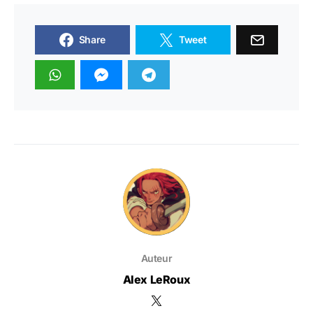
Share
Tweet
Auteur
Alex LeRoux