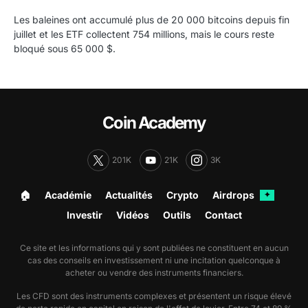
Les baleines ont accumulé plus de 20 000 bitcoins depuis fin
juillet et les ETF collectent 754 millions, mais le cours reste
bloqué sous 65 000 $.
Coin Academy
201K
21K
3K
🏠︎
Académie
Actualités
Crypto
Airdrops
✦
Investir
Vidéos
Outils
Contact
Ce site et les informations qui y sont publiées ne constituent en aucun
cas des conseils en investissement ni une incitation quelconque à
acheter ou vendre des instruments financiers.
Les CFD sont des instruments complexes et présentent un risque élevé