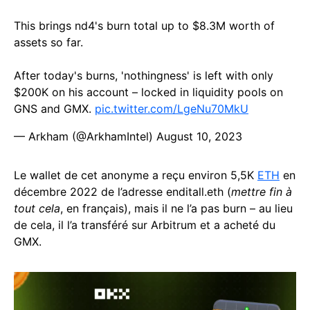
This brings nd4's burn total up to $8.3M worth of
assets so far.
After today's burns, 'nothingness' is left with only
$200K on his account – locked in liquidity pools on
GNS and GMX.
pic.twitter.com/LgeNu70MkU
— Arkham (@ArkhamIntel)
August 10, 2023
Le wallet de cet anonyme a reçu environ 5,5K
ETH
en
décembre 2022 de l’adresse enditall.eth (
mettre fin à
tout cela
, en français), mais il ne l’a pas burn – au lieu
de cela, il l’a transféré sur Arbitrum et a acheté du
GMX.