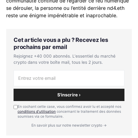
communauté continue de regarder ce feu numérique
se dérouler, la personne ou l’entité derrière nd4.eth
reste une énigme impénétrable et inaprochable.
Cet article vous a plu ? Recevez les
prochains par email
Rejoignez +40 000 abonnés. L'essentiel du marché
crypto dans votre boîte mail, tous les 2 jours.
S'inscrire ›
En cochant cette case, vous confirmez avoir lu et accepté nos
conditions d'utilisation
concernant le traitement des données
soumises via ce formulaire.
En savoir plus sur notre newsletter crypto →