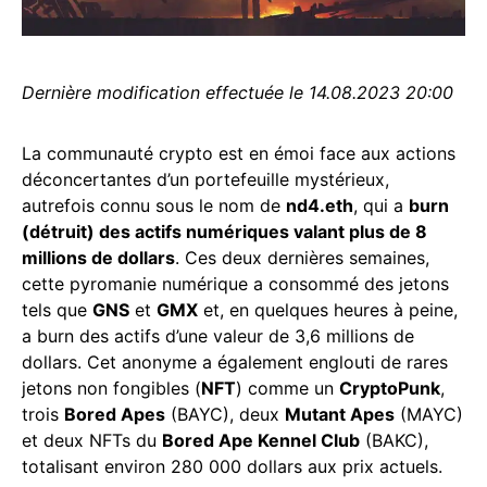
Dernière modification effectuée le 14.08.2023 20:00
La communauté crypto est en émoi face aux actions
déconcertantes d’un portefeuille mystérieux,
autrefois connu sous le nom de
nd4.eth
, qui a
burn
(détruit) des actifs numériques valant plus de 8
millions de dollars
. Ces deux dernières semaines,
cette pyromanie numérique a consommé des jetons
tels que
GNS
et
GMX
et, en quelques heures à peine,
a burn des actifs d’une valeur de 3,6 millions de
dollars. Cet anonyme a également englouti de rares
jetons non fongibles (
NFT
) comme un
CryptoPunk
,
trois
Bored Apes
(BAYC), deux
Mutant Apes
(MAYC)
et deux NFTs du
Bored Ape Kennel Club
(BAKC),
totalisant environ 280 000 dollars aux prix actuels.