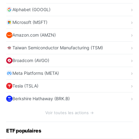
Alphabet (GOOGL)
Microsoft (MSFT)
Amazon.com (AMZN)
Taiwan Semiconductor Manufacturing (TSM)
Broadcom (AVGO)
Meta Platforms (META)
Tesla (TSLA)
Berkshire Hathaway (BRK.B)
Voir toutes les actions →
ETF populaires