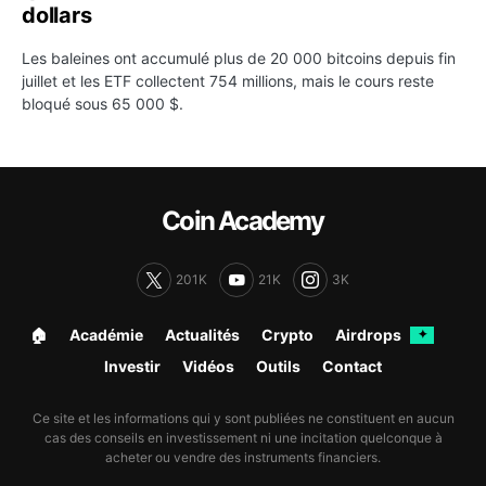
dollars
Les baleines ont accumulé plus de 20 000 bitcoins depuis fin
juillet et les ETF collectent 754 millions, mais le cours reste
bloqué sous 65 000 $.
Coin Academy
201K
21K
3K
🏠︎
Académie
Actualités
Crypto
Airdrops
✦
Investir
Vidéos
Outils
Contact
Ce site et les informations qui y sont publiées ne constituent en aucun
cas des conseils en investissement ni une incitation quelconque à
acheter ou vendre des instruments financiers.