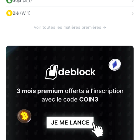
Soja (S_1)
Blé (W_1)
Voir toutes les matières premières →