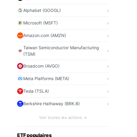
Alphabet (GOOGL)
Microsoft (MSFT)
Amazon.com (AMZN)
Taiwan Semiconductor Manufacturing
(TSM)
Broadcom (AVGO)
Meta Platforms (META)
Tesla (TSLA)
Berkshire Hathaway (BRK.B)
Voir toutes les actions →
ETF populaires