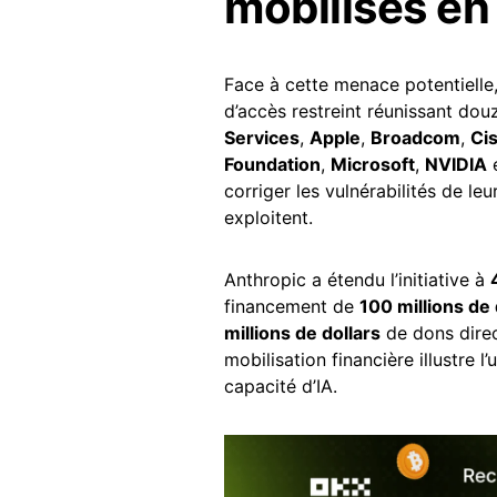
mobilisés en
Face à cette menace potentielle
d’accès restreint réunissant dou
Services
,
Apple
,
Broadcom
,
Ci
Foundation
,
Microsoft
,
NVIDIA
corriger les vulnérabilités de l
exploitent.
Anthropic a étendu l’initiative à
financement de
100 millions de 
millions de dollars
de dons direc
mobilisation financière illustre l
capacité d’IA.