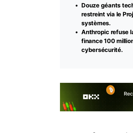
Douze géants tec
restreint via le Pr
systèmes.
Anthropic refuse l
finance 100 milli
cybersécurité.