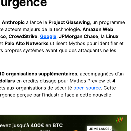
 urgence
,
Anthropic
a lancé le
Project Glasswing
, un programme
ze acteurs majeurs de la technologie.
Amazon Web
sco
,
CrowdStrike
,
Google
,
JPMorgan Chase
, la
Linux
et
Palo Alto Networks
utilisent Mythos pour identifier et
eurs propres systèmes avant que des attaquants ne les
40 organisations supplémentaires
, accompagnées d’un
dollars
en crédits d’usage pour Mythos Preview et
4
ts aux organisations de sécurité
open source
. Cette
’urgence perçue par l’industrie face à cette nouvelle