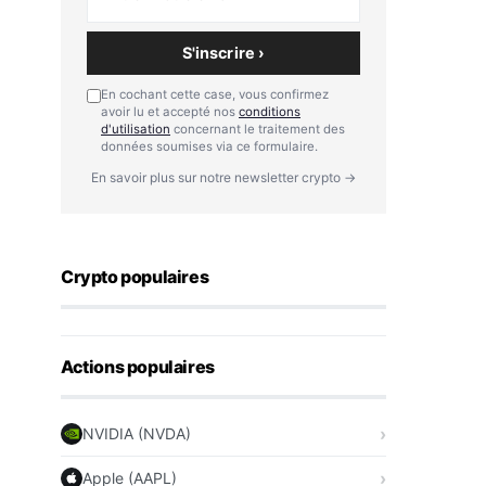
S'inscrire ›
En cochant cette case, vous confirmez
avoir lu et accepté nos
conditions
d'utilisation
concernant le traitement des
données soumises via ce formulaire.
En savoir plus sur notre newsletter crypto →
Crypto populaires
Actions populaires
NVIDIA (NVDA)
Apple (AAPL)