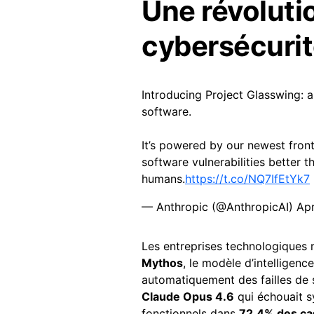
Une révoluti
cybersécuri
Introducing Project Glasswing: an
software.
It’s powered by our newest fron
software vulnerabilities better t
humans.
https://t.co/NQ7IfEtYk7
— Anthropic (@AnthropicAI)
Apr
Les entreprises technologiques 
Mythos
, le modèle d’intelligence 
automatiquement des failles de 
Claude Opus 4.6
qui échouait s
fonctionnels dans
72,4% des ca