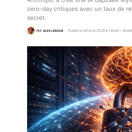
Anthropic a créé une IA baptisée Myt
zero-day critiques avec un taux de ré
secret.
Publié le 08 avril 2026 à 14h20
Modif
PAR
ALEX LEROUX
•