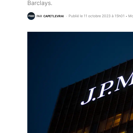
Barclays.
Publié le 11 octobre 2023 à 15h01
Mo
PAR
CAPETLEVRAI
•