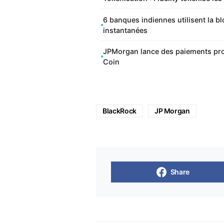
6 banques indiennes utilisent la 
instantanées
JPMorgan lance des paiements pro
Coin
BlackRock
JP Morgan
Share