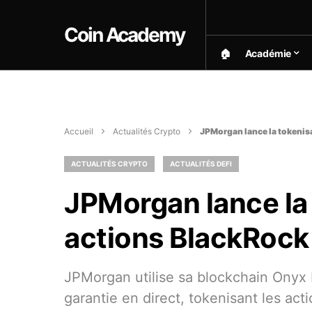
Coin Academy
🏠︎
Académie
Accueil
Actualités Crypto
JPMorgan lance la tokenis
ACTUALITÉS CRYPTO
ACTUALITÉS DEFI
JPMorgan lance la
actions BlackRock
JPMorgan utilise sa blockchain Onyx
garantie en direct, tokenisant les ac