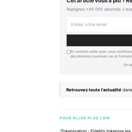
Cet article vous a plu ? 
Rejoignez +40 000 abonnés. L'essen
En cochant cette case, vous confirmez
des données soumises via ce formulai
En sa
Retrouvez toute l'actualité
dans
POUR ALLER PLUS LOIN
Tokenisation : Fidelity tokenise l