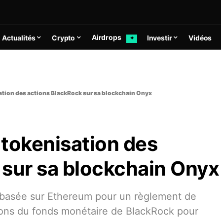
Airdrops
Actualités
Crypto
Investir
Vidéos
✦
ation des actions BlackRock sur sa blockchain Onyx
 tokenisation des
 sur sa blockchain Onyx
 basée sur Ethereum pour un règlement de
tions du fonds monétaire de BlackRock pour