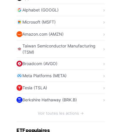
Alphabet (GOOGL)
Microsoft (MSFT)
Amazon.com (AMZN)
Taiwan Semiconductor Manufacturing
(TSM)
Broadcom (AVGO)
Meta Platforms (META)
Tesla (TSLA)
Berkshire Hathaway (BRK.B)
Voir toutes les actions →
ETF populaires