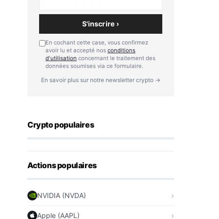
S'inscrire ›
En cochant cette case, vous confirmez
avoir lu et accepté nos
conditions
d'utilisation
concernant le traitement des
données soumises via ce formulaire.
En savoir plus sur notre newsletter crypto →
Crypto populaires
Actions populaires
NVIDIA (NVDA)
Apple (AAPL)