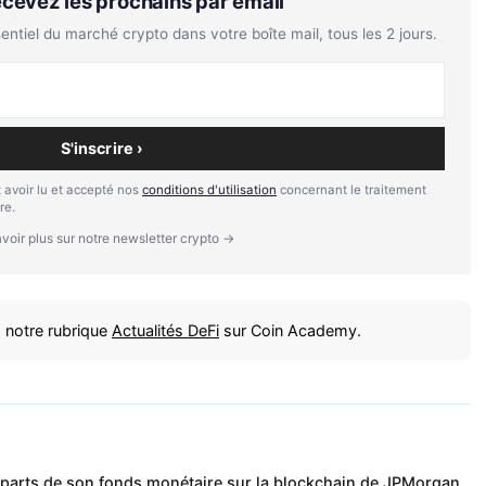
Recevez les prochains par email
tiel du marché crypto dans votre boîte mail, tous les 2 jours.
S'inscrire ›
 avoir lu et accepté nos
conditions d'utilisation
concernant le traitement
re.
voir plus sur notre newsletter crypto →
 notre rubrique
Actualités DeFi
sur Coin Academy.
es parts de son fonds monétaire sur la blockchain de JPMorgan