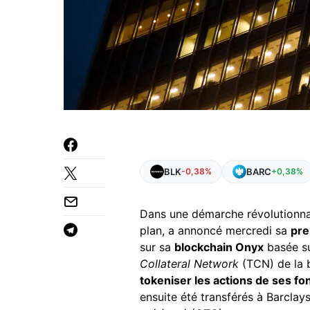
BLK
BARC
-0,38%
+0,38%
Dans une démarche révolutionna
plan, a annoncé mercredi sa
pre
sur sa
blockchain Onyx
basée su
Collateral Network
(TCN) de la b
tokeniser les actions de ses f
ensuite été transférés à Barclay