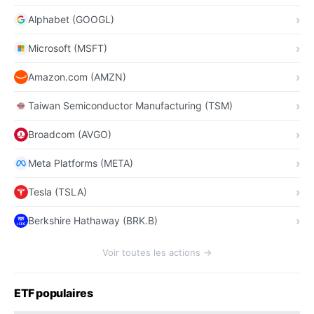
Alphabet (GOOGL)
Microsoft (MSFT)
Amazon.com (AMZN)
Taiwan Semiconductor Manufacturing (TSM)
Broadcom (AVGO)
Meta Platforms (META)
Tesla (TSLA)
Berkshire Hathaway (BRK.B)
Voir toutes les actions →
ETF populaires