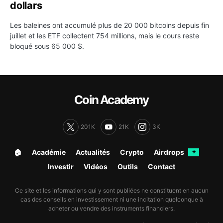
dollars
Les baleines ont accumulé plus de 20 000 bitcoins depuis fin
juillet et les ETF collectent 754 millions, mais le cours reste
bloqué sous 65 000 $.
Coin Academy
201K
21K
3K
🏠︎
Académie
Actualités
Crypto
Airdrops
✦
Investir
Vidéos
Outils
Contact
Ce site et les informations qui y sont publiées ne constituent en aucun
cas des conseils en investissement ni une incitation quelconque à
acheter ou vendre des instruments financiers.