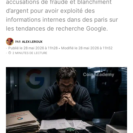
accusations de fraude et blanchiment
d’argent pour avoir exploité des
informations internes dans des paris sur
les tendances de recherche Google.
PAR
ALEX LEROUX
Publié le 28 mai 2026 à 11h28
Modifié le 28 mai 2026 à 11h52
•
2 MINUTES DE LECTURE