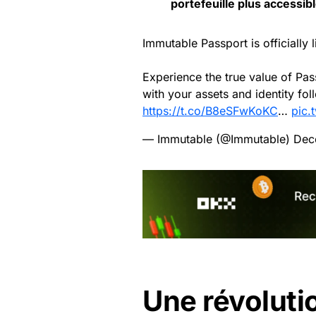
portefeuille plus accessibl
Immutable Passport is officially
Experience the true value of P
with your assets and identity fo
https://t.co/B8eSFwKoKC
…
pic.
— Immutable (@Immutable)
Dec
Une révoluti