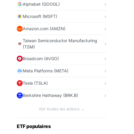
Alphabet (GOOGL)
Microsoft (MSFT)
Amazon.com (AMZN)
Taiwan Semiconductor Manufacturing
(TSM)
Broadcom (AVGO)
Meta Platforms (META)
Tesla (TSLA)
Berkshire Hathaway (BRK.B)
Voir toutes les actions →
ETF populaires