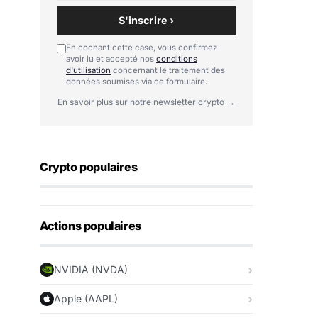
S'inscrire ›
En cochant cette case, vous confirmez
avoir lu et accepté nos
conditions
d'utilisation
concernant le traitement des
données soumises via ce formulaire.
En savoir plus sur notre newsletter crypto →
Crypto populaires
Actions populaires
NVIDIA (NVDA)
Apple (AAPL)