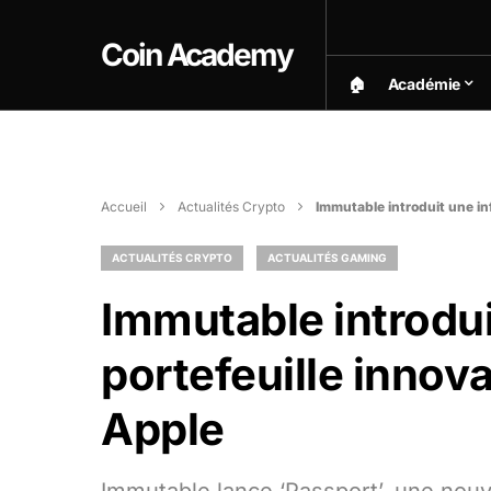
Coin Academy
🏠︎
Académie
Accueil
Actualités Crypto
Immutable introduit une in
ACTUALITÉS CRYPTO
ACTUALITÉS GAMING
Immutable introdui
portefeuille innov
Apple