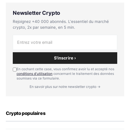
Newsletter Crypto
Rejoignez +40 000 abonnés. L'essentiel du marché
crypto, 2x par semaine, en 5 min.
S'inscrire ›
En cochant cette case, vous confirmez avoir lu et accepté nos
conditions d'utilisation
concernant le traitement des données
soumises via ce formulaire.
En savoir plus sur notre newsletter crypto →
Crypto populaires