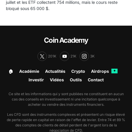
juillet et les ETF collectent 754 millions, mais le cours reste
bloqué sous 65 000 $.
Coin Academy
201K
21K
3K
🏠︎
Académie
Actualités
Crypto
Airdrops
✦
Investir
Vidéos
Outils
Contact
Ce site et les informations qui y sont publiées ne constituent en aucun
cas des conseils en investissement ni une incitation quelconque à
acheter ou vendre des instruments financiers.
Les CFD sont des instruments complexes et présentent un risque élevé
de perte rapide en capital en raison de l'effet de levier. Entre 74 et 89 %
des comptes de clients de détail perdent de l'argent lors de la
négociation de CFD.