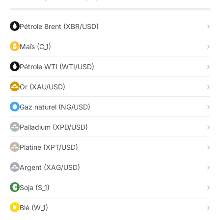
Pétrole Brent (XBR/USD)
Maïs (C_1)
Pétrole WTI (WTI/USD)
Or (XAU/USD)
Gaz naturel (NG/USD)
Palladium (XPD/USD)
Platine (XPT/USD)
Argent (XAG/USD)
Soja (S_1)
Blé (W_1)