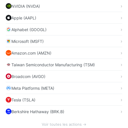
NVIDIA (NVDA)
Apple (AAPL)
Alphabet (GOOGL)
Microsoft (MSFT)
Amazon.com (AMZN)
Taiwan Semiconductor Manufacturing (TSM)
Broadcom (AVGO)
Meta Platforms (META)
Tesla (TSLA)
Berkshire Hathaway (BRK.B)
Voir toutes les actions →