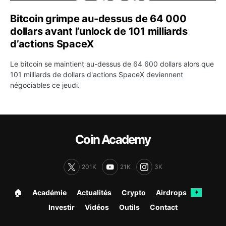
Bitcoin grimpe au-dessus de 64 000
dollars avant l’unlock de 101 milliards
d’actions SpaceX
Le bitcoin se maintient au-dessus de 64 600 dollars alors que
101 milliards de dollars d'actions SpaceX deviennent
négociables ce jeudi.
Coin Academy
201K
21K
3K
🏠︎
Académie
Actualités
Crypto
Airdrops
✦
Investir
Vidéos
Outils
Contact