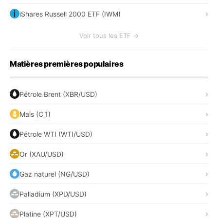
iShares Russell 2000 ETF (IWM)
Voir tous les ETF →
Matières premières populaires
Pétrole Brent (XBR/USD)
Maïs (C_1)
Pétrole WTI (WTI/USD)
Or (XAU/USD)
Gaz naturel (NG/USD)
Palladium (XPD/USD)
Platine (XPT/USD)