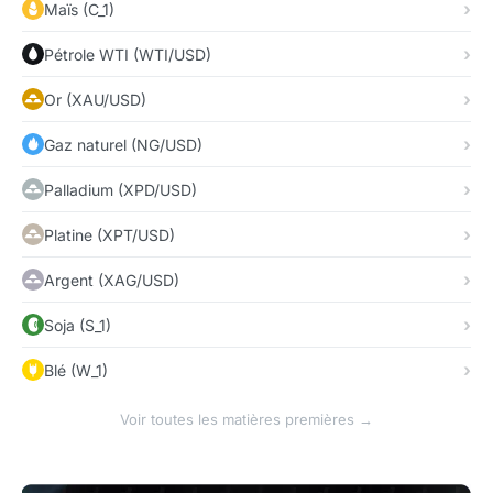
Maïs (C_1)
Pétrole WTI (WTI/USD)
Or (XAU/USD)
Gaz naturel (NG/USD)
Palladium (XPD/USD)
Platine (XPT/USD)
Argent (XAG/USD)
Soja (S_1)
Blé (W_1)
Voir toutes les matières premières →