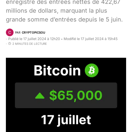
enregistré des entrées nettes de 422,67
millions de dollars, marquant la plus
grande somme d’entrées depuis le 5 juin.
PAR
CRYPTOPICSOU
Publié le 17 juillet 2024 à 12h20
Modifié le 17 juillet 2024 à 15h45
•
2 MINUTES DE LECTURE