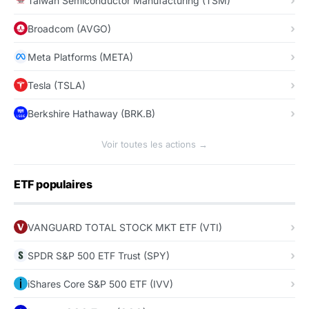
Taiwan Semiconductor Manufacturing (TSM)
Broadcom (AVGO)
Meta Platforms (META)
Tesla (TSLA)
Berkshire Hathaway (BRK.B)
Voir toutes les actions →
ETF populaires
VANGUARD TOTAL STOCK MKT ETF (VTI)
SPDR S&P 500 ETF Trust (SPY)
iShares Core S&P 500 ETF (IVV)