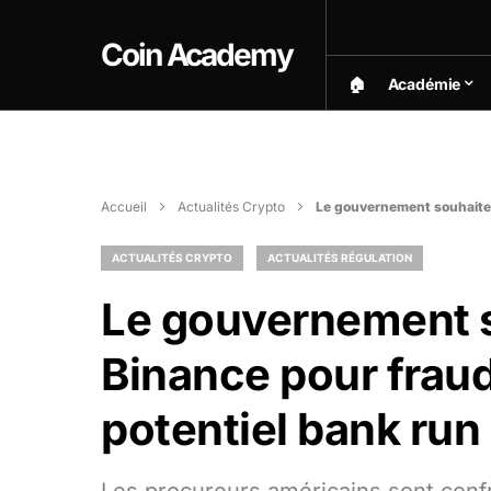
Coin Academy
🏠︎
Académie
Accueil
Actualités Crypto
Le gouvernement souhaite 
ACTUALITÉS CRYPTO
ACTUALITÉS RÉGULATION
Le gouvernement s
Binance pour fraud
potentiel bank run