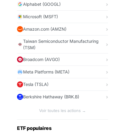
Alphabet (GOOGL)
Microsoft (MSFT)
Amazon.com (AMZN)
Taiwan Semiconductor Manufacturing
(TSM)
Broadcom (AVGO)
Meta Platforms (META)
Tesla (TSLA)
Berkshire Hathaway (BRK.B)
Voir toutes les actions →
ETF populaires