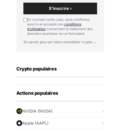
S'inscrire ›
En cochant cette case, vous confirmez
avoir lu et accepté nos
conditions
d'utilisation
concernant le traitement des
données soumises via ce formulaire.
En savoir plus sur notre newsletter crypto →
Crypto populaires
Actions populaires
NVIDIA (NVDA)
Apple (AAPL)