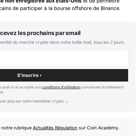
se non enregistrée aux États-Unis
et de permettre
ains de participer à la bourse offshore de Binance.
Recevez les prochains par email
tiel du marché crypto dans votre boîte mail, tous les 2 jours.
S'inscrire ›
 avoir lu et accepté nos
conditions d'utilisation
concernant le traitement
re.
voir plus sur notre newsletter crypto →
notre rubrique
Actualités Régulation
sur Coin Academy.