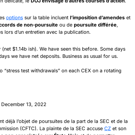
n délicate, le
DOJ envisage d’autres courses d’action
.
les
options
sur la table incluent
l’imposition d’amendes
et
ccords de non-poursuite
ou de
poursuite différée
,
 lors d’un entretien avec la publication.
(net $1.14b ish). We have seen this before. Some days
ays we have net deposits. Business as usual for us.
a to “stress test withdrawals” on each CEX on a rotating
)
December 13, 2022
t déjà l’objet de poursuites de la part de la SEC et de la
mission (CFTC). La plainte de la SEC accuse
CZ
et son