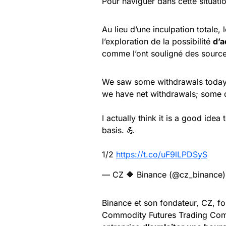
Pour naviguer dans cette situatio
Au lieu d’une inculpation totale, 
l’exploration de la possibilité
d’a
comme l’ont souligné des sources
We saw some withdrawals today 
we have net withdrawals; some d
I actually think it is a good ide
basis. 💪
1/2
https://t.co/uF9lLPDSyS
— CZ 🔶 Binance (@cz_binance
Binance et son fondateur, CZ, fon
Commodity Futures Trading Com