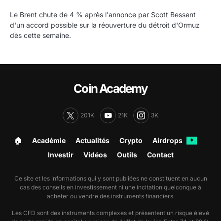
Le Brent chute de 4 % après l'annonce par Scott Bessent
d'un accord possible sur la réouverture du détroit d'Ormuz
dès cette semaine.
Coin Academy
201K
21K
3K
🏠︎
Académie
Actualités
Crypto
Airdrops
✦
Investir
Vidéos
Outils
Contact
Ce site et les informations qui y sont publiées ne constituent en aucun
cas des conseils en investissement ni une incitation quelconque à
acheter ou vendre des instruments financiers.
Les CFD sont des instruments complexes et présentent un risque élevé