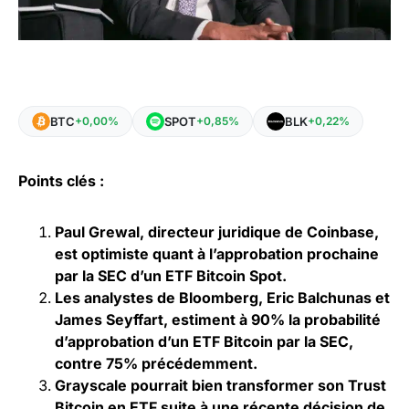
BTC
SPOT
BLK
+0,00%
+0,85%
+0,22%
Points clés :
Paul Grewal, directeur juridique de Coinbase,
est optimiste quant à l’approbation prochaine
par la SEC d’un ETF Bitcoin Spot.
Les analystes de Bloomberg, Eric Balchunas et
James Seyffart, estiment à 90% la probabilité
d’approbation d’un ETF Bitcoin par la SEC,
contre 75% précédemment.
Grayscale pourrait bien transformer son Trust
Bitcoin en ETF suite à une récente décision de