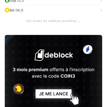
Soja (S_1)
Blé (W_1)
Voir toutes les matières premières →