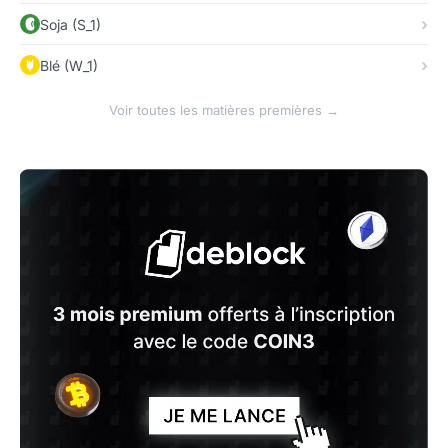
Soja (S_1)
Blé (W_1)
Voir toutes les matières premières →