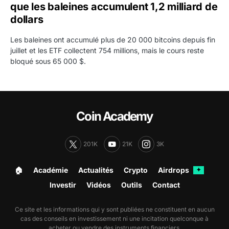
que les baleines accumulent 1,2 milliard de
dollars
Les baleines ont accumulé plus de 20 000 bitcoins depuis fin
juillet et les ETF collectent 754 millions, mais le cours reste
bloqué sous 65 000 $.
Coin Academy
201K
21K
3K
🏠︎
Académie
Actualités
Crypto
Airdrops
✦
Investir
Vidéos
Outils
Contact
Ce site et les informations qui y sont publiées ne constituent en aucun
cas des conseils en investissement ni une incitation quelconque à
acheter ou vendre des instruments financiers.