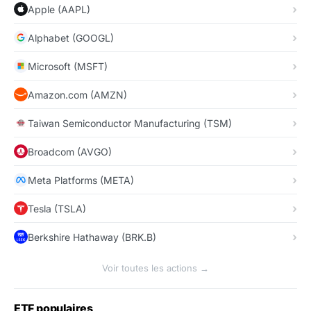
Apple (AAPL)
Alphabet (GOOGL)
Microsoft (MSFT)
Amazon.com (AMZN)
Taiwan Semiconductor Manufacturing (TSM)
Broadcom (AVGO)
Meta Platforms (META)
Tesla (TSLA)
Berkshire Hathaway (BRK.B)
Voir toutes les actions →
ETF populaires