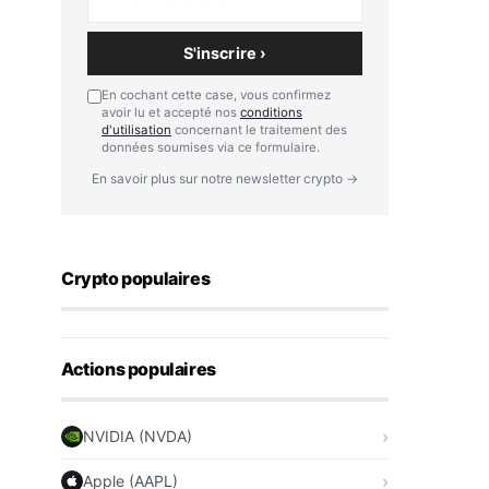
S'inscrire ›
En cochant cette case, vous confirmez
avoir lu et accepté nos
conditions
d'utilisation
concernant le traitement des
données soumises via ce formulaire.
En savoir plus sur notre newsletter crypto →
Crypto populaires
Actions populaires
NVIDIA (NVDA)
Apple (AAPL)