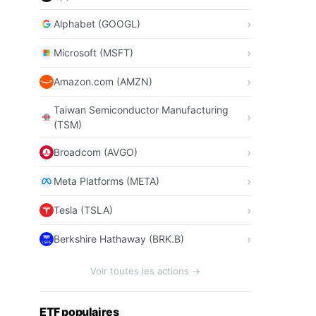
Alphabet (GOOGL)
Microsoft (MSFT)
Amazon.com (AMZN)
Taiwan Semiconductor Manufacturing
(TSM)
Broadcom (AVGO)
Meta Platforms (META)
Tesla (TSLA)
Berkshire Hathaway (BRK.B)
Voir toutes les actions →
ETF populaires