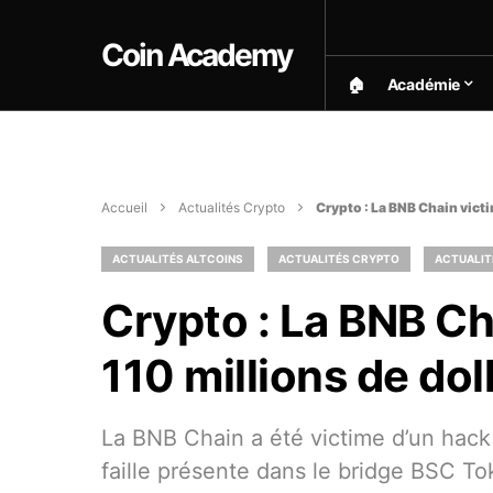
Coin Academy
🏠︎
Académie
Accueil
Actualités Crypto
Crypto : La BNB Chain victi
ACTUALITÉS ALTCOINS
ACTUALITÉS CRYPTO
ACTUALIT
Crypto : La BNB Ch
110 millions de dol
La BNB Chain a été victime d’un hack 
faille présente dans le bridge BSC T