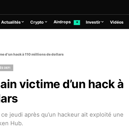
Airdrops
Actualités
Crypto
Investir
Vidéos
✦
me d’un hack à 110 millions de dollars
ÉS DEFI
ain victime d’un hack à
lars
ce jeudi après qu’un hackeur ait exploité une
oken Hub.