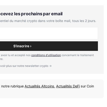
Recevez les prochains par email
tiel du marché crypto dans votre boîte mail, tous les 2 jours.
S'inscrire ›
 avoir lu et accepté nos
conditions d'utilisation
concernant le traitement
re.
voir plus sur notre newsletter crypto →
 notre rubrique
Actualités Altcoins
,
Actualités DeFi
sur Coin