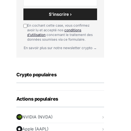
S'inscrire ›
En cochant cette case, vous confirmez
avoir lu et accepté nos
conditions
d'utilisation
concernant le traitement des
données soumises via ce formulaire.
En savoir plus sur notre newsletter crypto →
Crypto populaires
Actions populaires
NVIDIA (NVDA)
Apple (AAPL)