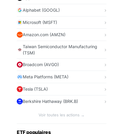
Alphabet (GOOGL)
Microsoft (MSFT)
Amazon.com (AMZN)
Taiwan Semiconductor Manufacturing
(TSM)
Broadcom (AVGO)
Meta Platforms (META)
Tesla (TSLA)
Berkshire Hathaway (BRK.B)
Voir toutes les actions →
ETF populaires