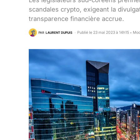
Les législateurs sud-coréens prenn
scandales crypto, exigeant la divulg
transparence financière accrue.
Publié le 23 mai 2023 à 14h15
Mod
PAR
LAURENT DUPUIS
•