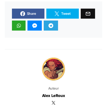
Share
Tweet
Auteur
Alex LeRoux