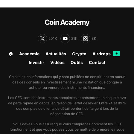
Coin Academy
201K
21K
3K
🏠︎
Académie
Actualités
Crypto
Airdrops
✦
Investir
Vidéos
Outils
Contact
Ce site et les informations qui y sont publiées ne constituent en aucun
cas des conseils en investissement ni une incitation quelconque à
acheter ou vendre des instruments financiers.
Les CFD sont des instruments complexes et présentent un risque élevé
de perte rapide en capital en raison de l'effet de levier. Entre 74 et 89 %
des comptes de clients de détail perdent de l'argent lors de la
négociation de CFD.
Vous devez vous assurer que vous comprenez comment les CFD
fonctionnent et que vous pouvez vous permettre de prendre le risque