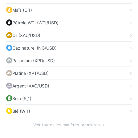
Maïs (C_1)
Pétrole WTI (WTI/USD)
Or (XAU/USD)
Gaz naturel (NG/USD)
Palladium (XPD/USD)
Platine (XPT/USD)
Argent (XAG/USD)
Soja (S_1)
Blé (W_1)
Voir toutes les matières premières →