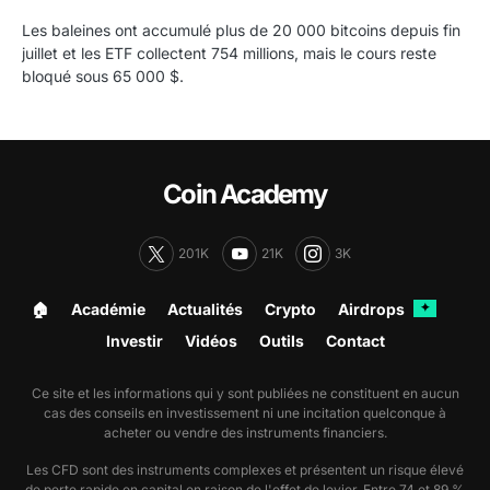
Les baleines ont accumulé plus de 20 000 bitcoins depuis fin
juillet et les ETF collectent 754 millions, mais le cours reste
bloqué sous 65 000 $.
Coin Academy
201K
21K
3K
🏠︎
Académie
Actualités
Crypto
Airdrops
✦
Investir
Vidéos
Outils
Contact
Ce site et les informations qui y sont publiées ne constituent en aucun
cas des conseils en investissement ni une incitation quelconque à
acheter ou vendre des instruments financiers.
Les CFD sont des instruments complexes et présentent un risque élevé
de perte rapide en capital en raison de l'effet de levier. Entre 74 et 89 %