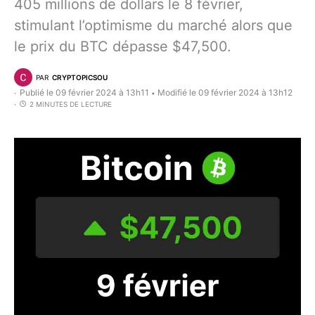
405 millions de dollars le 8 février,
stimulant l’optimisme du marché alors que
le prix du BTC dépasse $47,500.
PAR
CRYPTOPICSOU
Publié le 09 février 2024 à 13h11
Modifié le 09 février 2024 à 13h12
•
2 MINUTES DE LECTURE