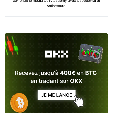
co-fonde le média CoinAcademy avec Capetlevrai et
Anthosaure.