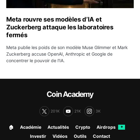
Meta rouvre ses modèles d’IA et
Zuckerberg attaque les laboratoires
fermés
Meta publie les poids de son modèle Muse Glimmer et Mark
Zuckerberg accuse OpenAI, Anthropic et Google de
concentrer le pouvoir de l'IA.
Coin Academy
201K
21K
3K
🏠︎
Académie
Actualités
Crypto
Airdrops
✦
Investir
Vidéos
Outils
Contact