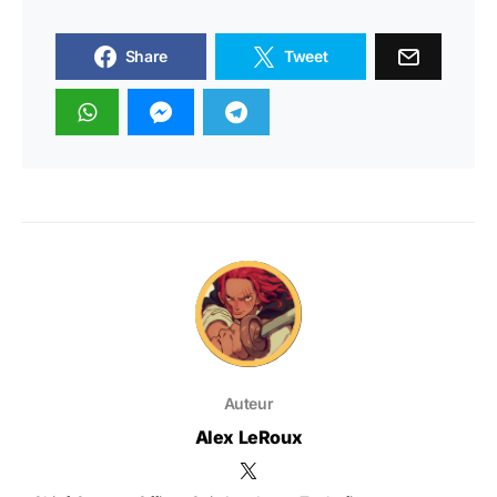
Share
Tweet
Auteur
Alex LeRoux