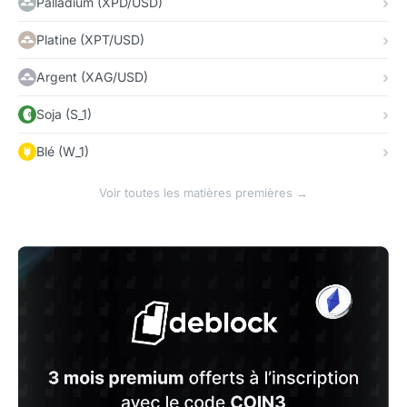
Palladium (XPD/USD)
Platine (XPT/USD)
Argent (XAG/USD)
Soja (S_1)
Blé (W_1)
Voir toutes les matières premières →