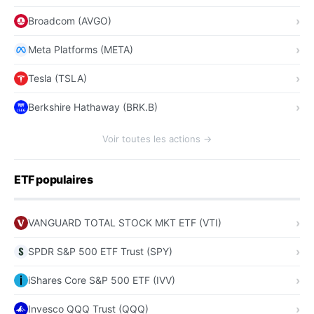
Broadcom (AVGO)
Meta Platforms (META)
Tesla (TSLA)
Berkshire Hathaway (BRK.B)
Voir toutes les actions →
ETF populaires
VANGUARD TOTAL STOCK MKT ETF (VTI)
SPDR S&P 500 ETF Trust (SPY)
iShares Core S&P 500 ETF (IVV)
Invesco QQQ Trust (QQQ)