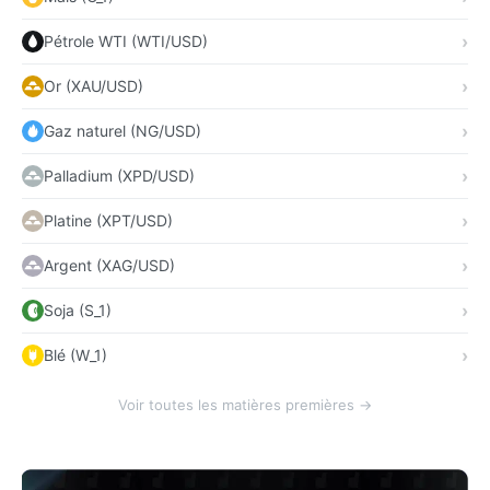
Pétrole WTI (WTI/USD)
Or (XAU/USD)
Gaz naturel (NG/USD)
Palladium (XPD/USD)
Platine (XPT/USD)
Argent (XAG/USD)
Soja (S_1)
Blé (W_1)
Voir toutes les matières premières →