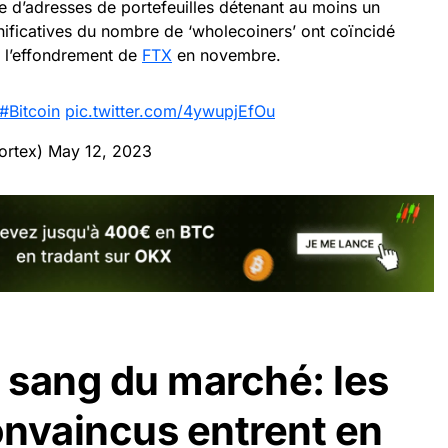
d’adresses de portefeuilles détenant au moins un
nificatives du nombre de ‘wholecoiners’ ont coïncidé
t l’effondrement de
FTX
en novembre.
#Bitcoin
pic.twitter.com/4ywupjEfOu
ortex)
May 12, 2023
u sang du marché: les
nvaincus entrent en