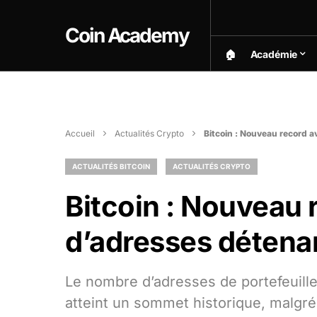
Coin Academy
🏠︎
Académie
Accueil
Actualités Crypto
Bitcoin : Nouveau record a
ACTUALITÉS BITCOIN
ACTUALITÉS CRYPTO
Bitcoin : Nouveau r
d’adresses détena
Le nombre d’adresses de portefeuille
atteint un sommet historique, malgré l