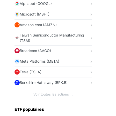
Alphabet (GOOGL)
Microsoft (MSFT)
Amazon.com (AMZN)
Taiwan Semiconductor Manufacturing
(TSM)
Broadcom (AVGO)
Meta Platforms (META)
Tesla (TSLA)
Berkshire Hathaway (BRK.B)
Voir toutes les actions →
ETF populaires