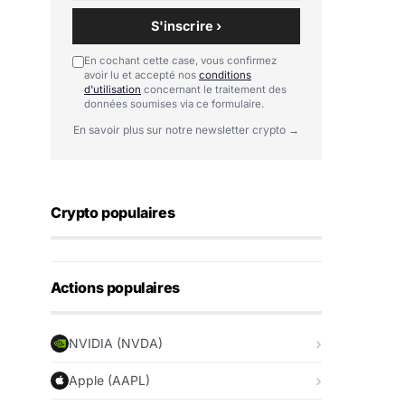
S'inscrire ›
En cochant cette case, vous confirmez
avoir lu et accepté nos
conditions
d'utilisation
concernant le traitement des
données soumises via ce formulaire.
En savoir plus sur notre newsletter crypto →
Crypto populaires
Actions populaires
NVIDIA (NVDA)
Apple (AAPL)