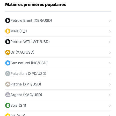
Matières premières populaires
Pétrole Brent (XBR/USD)
Maïs (C_1)
Pétrole WTI (WTI/USD)
Or (XAU/USD)
Gaz naturel (NG/USD)
Palladium (XPD/USD)
Platine (XPT/USD)
Argent (XAG/USD)
Soja (S_1)
Blé (W_1)