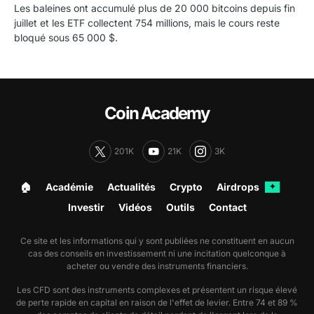
Les baleines ont accumulé plus de 20 000 bitcoins depuis fin
juillet et les ETF collectent 754 millions, mais le cours reste
bloqué sous 65 000 $.
Coin Academy
201K
21K
3K
🏠︎
Académie
Actualités
Crypto
Airdrops
✦
Investir
Vidéos
Outils
Contact
Ce site et les informations qui y sont publiées ne constituent en aucun
cas des conseils en investissement ni une incitation quelconque à
acheter ou vendre des instruments financiers.
Les CFD sont des instruments complexes et présentent un risque élevé
de perte rapide en capital en raison de l'effet de levier. Entre 74 et 89 %