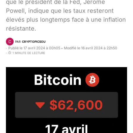
que le président de la Fed, Jerome
Powell, indique que les taux resteront
élevés plus longtemps face à une inflation
résistante.
PAR
CRYPTOPICSOU
Publié le 17 avril 2024 à 00h05
Modifié le 16 avril 2024 à 22h50
•
1 MINUTE DE LECTURE