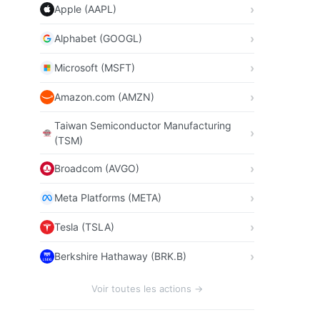
Apple (AAPL)
Alphabet (GOOGL)
Microsoft (MSFT)
Amazon.com (AMZN)
Taiwan Semiconductor Manufacturing
(TSM)
Broadcom (AVGO)
Meta Platforms (META)
Tesla (TSLA)
Berkshire Hathaway (BRK.B)
Voir toutes les actions →