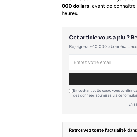
000 dollars
, avant de connaître
heures.
Cet article vous a plu ? 
Rejoignez +40 000 abonnés. L'essen
En cochant cette case, vous confirmez
des données soumises via ce formulai
En sa
Retrouvez toute l'actualité
dans