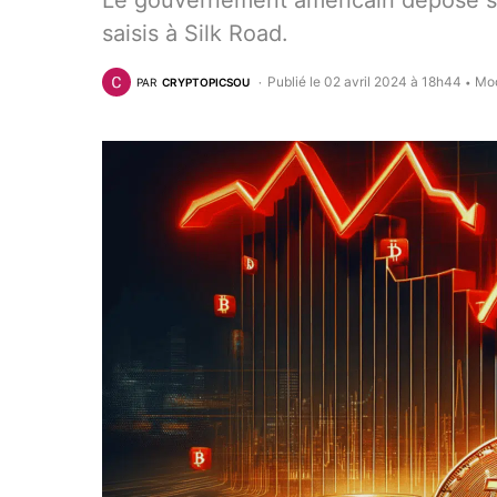
Le gouvernement américain dépose sur
saisis à Silk Road.
Publié le 02 avril 2024 à 18h44
Mod
PAR
CRYPTOPICSOU
•