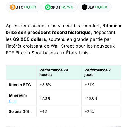
BTC
SPOT
BLK
+0,00%
+2,75%
+0,63%
Après deux années d’un violent bear market,
Bitcoin a
brisé son précédent record historique
, dépassant
les
69 000 dollars
, soutenu en grande partie par
l’intérêt croissant de Wall Street pour les nouveaux
ETF Bitcoin Spot basés aux États-Unis.
Performance 24
Performance 7
heures
jours
Bitcoin
BTC
+3,8%
+21%
Ethereum
+7,3%
+16,6%
ETH
Solana
SOL
+4%
+26%