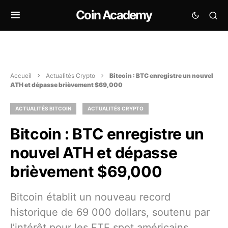
Coin Academy
Accueil
Actualités Crypto
Bitcoin : BTC enregistre un nouvel
ATH et dépasse brièvement $69,000
ACTUALITÉS BITCOIN
ACTUALITÉS CRYPTO
Bitcoin : BTC enregistre un
nouvel ATH et dépasse
brièvement $69,000
Bitcoin établit un nouveau record
historique de 69 000 dollars, soutenu par
l’intérêt pour les ETF spot américains.