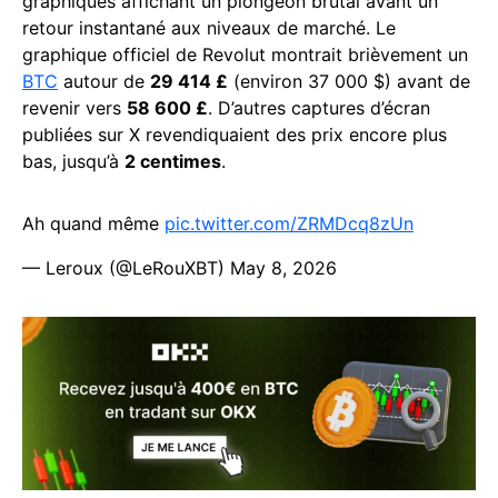
graphiques affichant un plongeon brutal avant un
retour instantané aux niveaux de marché. Le
graphique officiel de Revolut montrait brièvement un
BTC
autour de
29 414 £
(environ 37 000 $) avant de
revenir vers
58 600 £
. D’autres captures d’écran
publiées sur X revendiquaient des prix encore plus
bas, jusqu’à
2 centimes
.
Ah quand même
pic.twitter.com/ZRMDcq8zUn
— Leroux (@LeRouXBT)
May 8, 2026