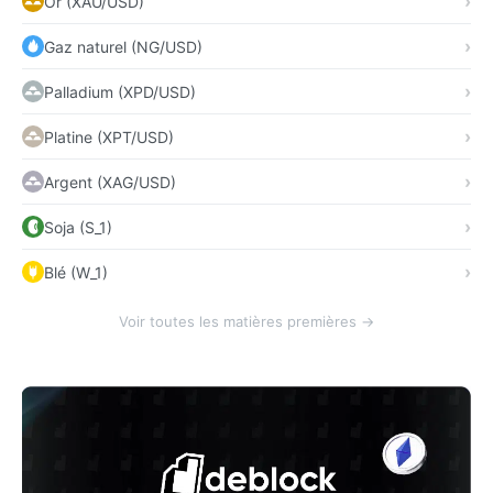
Or (XAU/USD)
Gaz naturel (NG/USD)
Palladium (XPD/USD)
Platine (XPT/USD)
Argent (XAG/USD)
Soja (S_1)
Blé (W_1)
Voir toutes les matières premières →