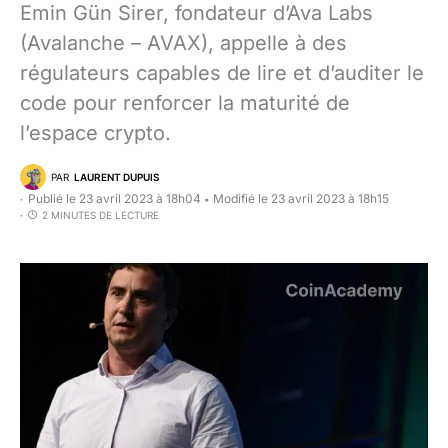
Emin Gün Sirer, fondateur d’Ava Labs
(Avalanche – AVAX), appelle à des
régulateurs capables de lire et d’auditer le
code pour renforcer la maturité de
l’espace crypto.
PAR
LAURENT DUPUIS
Publié le 23 avril 2023 à 18h04
Modifié le 23 avril 2023 à 18h15
•
2 MINUTES DE LECTURE