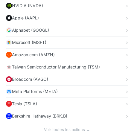
NVIDIA (NVDA)
Apple (AAPL)
Alphabet (GOOGL)
Microsoft (MSFT)
Amazon.com (AMZN)
Taiwan Semiconductor Manufacturing (TSM)
Broadcom (AVGO)
Meta Platforms (META)
Tesla (TSLA)
Berkshire Hathaway (BRK.B)
Voir toutes les actions →