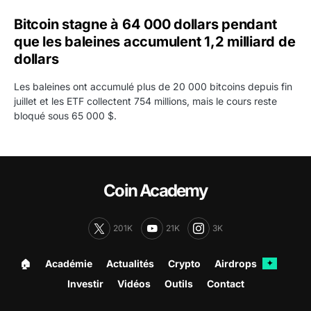
Bitcoin stagne à 64 000 dollars pendant
que les baleines accumulent 1,2 milliard de
dollars
Les baleines ont accumulé plus de 20 000 bitcoins depuis fin
juillet et les ETF collectent 754 millions, mais le cours reste
bloqué sous 65 000 $.
Coin Academy
201K
21K
3K
🏠︎
Académie
Actualités
Crypto
Airdrops
✦
Investir
Vidéos
Outils
Contact