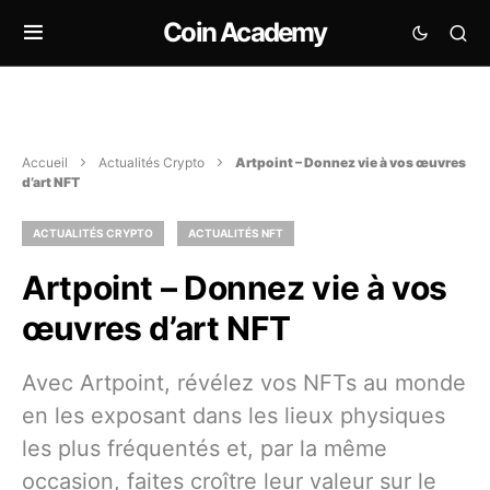
Coin Academy
Accueil
Actualités Crypto
Artpoint – Donnez vie à vos œuvres
d’art NFT
ACTUALITÉS CRYPTO
ACTUALITÉS NFT
Artpoint – Donnez vie à vos
œuvres d’art NFT
Avec Artpoint, révélez vos NFTs au monde
en les exposant dans les lieux physiques
les plus fréquentés et, par la même
occasion, faites croître leur valeur sur le