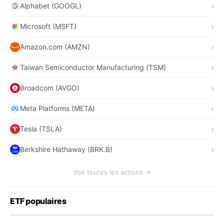
Alphabet (GOOGL)
Microsoft (MSFT)
Amazon.com (AMZN)
Taiwan Semiconductor Manufacturing (TSM)
Broadcom (AVGO)
Meta Platforms (META)
Tesla (TSLA)
Berkshire Hathaway (BRK.B)
Voir toutes les actions →
ETF populaires