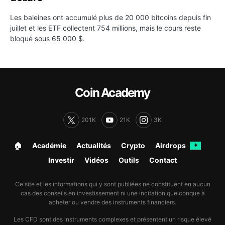
Les baleines ont accumulé plus de 20 000 bitcoins depuis fin
juillet et les ETF collectent 754 millions, mais le cours reste
bloqué sous 65 000 $.
Coin Academy
201K
21K
3K
🏠︎
Académie
Actualités
Crypto
Airdrops
✦
Investir
Vidéos
Outils
Contact
Ce site et les informations qui y sont publiées ne constituent en aucun
cas des conseils en investissement ni une incitation quelconque à
acheter ou vendre des instruments financiers.
Les CFD sont des instruments complexes et présentent un risque élevé