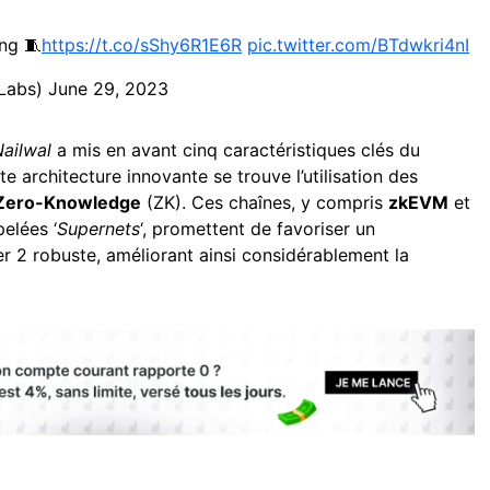
ing 🧵
https://t.co/sShy6R1E6R
pic.twitter.com/BTdwkri4nI
nLabs)
June 29, 2023
ailwal
a mis en avant cinq caractéristiques clés du
 architecture innovante se trouve l’utilisation des
Zero-Knowledge
(ZK). Ces chaînes, y compris
zkEVM
et
pelées ‘
Supernets
‘, promettent de favoriser un
 2 robuste, améliorant ainsi considérablement la