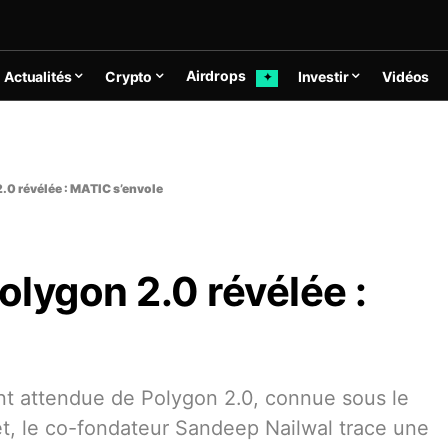
Airdrops
Actualités
Crypto
Investir
Vidéos
✦
2.0 révélée : MATIC s’envole
olygon 2.0 révélée :
tant attendue de Polygon 2.0, connue sous le
t, le co-fondateur Sandeep Nailwal trace une