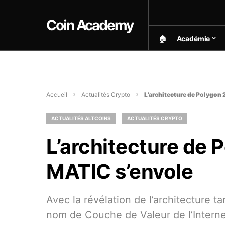
Coin Academy
🏠︎
Académie
Accueil
Actualités Crypto
L’architecture de Polygon 
ACTUALITÉS ALTCOINS
ACTUALITÉS CRYPTO
L’architecture de P
MATIC s’envole
Avec la révélation de l’architecture 
nom de Couche de Valeur de l’Interne