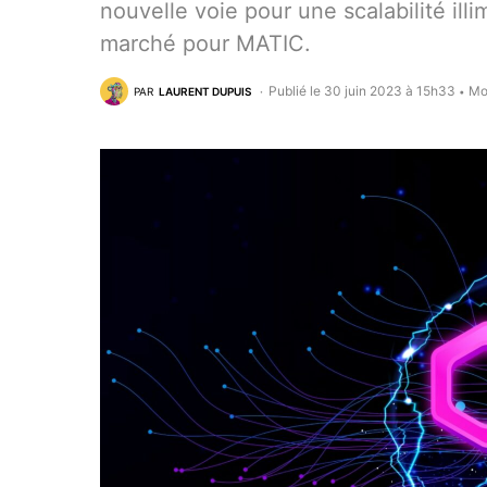
nouvelle voie pour une scalabilité ill
marché pour MATIC.
Publié le 30 juin 2023 à 15h33
Mo
PAR
LAURENT DUPUIS
•