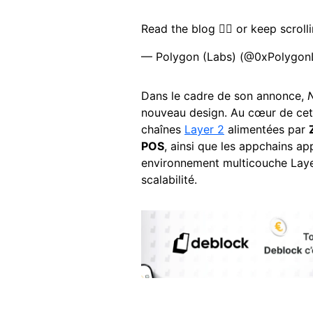
Read the blog 👇🏽 or keep scroll
— Polygon (Labs) (@0xPolygo
Dans le cadre de son annonce,
N
nouveau design. Au cœur de cette
chaînes
Layer 2
alimentées par
POS
, ainsi que les appchains ap
environnement multicouche Layer
scalabilité.