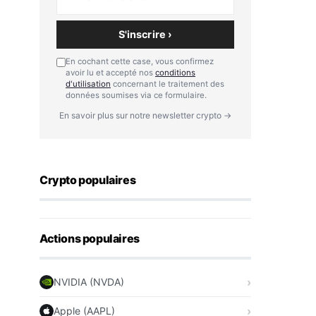
S'inscrire ›
En cochant cette case, vous confirmez
avoir lu et accepté nos
conditions
d'utilisation
concernant le traitement des
données soumises via ce formulaire.
En savoir plus sur notre newsletter crypto →
Crypto populaires
Actions populaires
NVIDIA (NVDA)
Apple (AAPL)