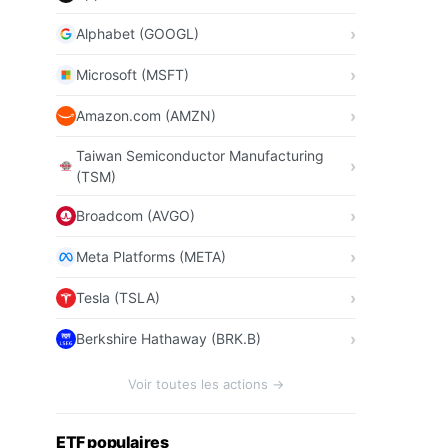
Alphabet (GOOGL)
Microsoft (MSFT)
Amazon.com (AMZN)
Taiwan Semiconductor Manufacturing
(TSM)
Broadcom (AVGO)
Meta Platforms (META)
Tesla (TSLA)
Berkshire Hathaway (BRK.B)
Voir toutes les actions →
ETF populaires