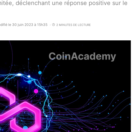
imitée, déclenchant une réponse positive sur le
difié le 30 juin 2023 à 15h35
2 MINUTES DE LECTURE