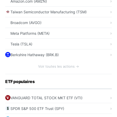
Amazon.com (AMZN)
Taiwan Semiconductor Manufacturing (TSM)
Broadcom (AVGO)
Meta Platforms (META)
Tesla (TSLA)
Berkshire Hathaway (BRK.B)
Voir toutes les actions →
ETF populaires
VANGUARD TOTAL STOCK MKT ETF (VTI)
SPDR S&P 500 ETF Trust (SPY)