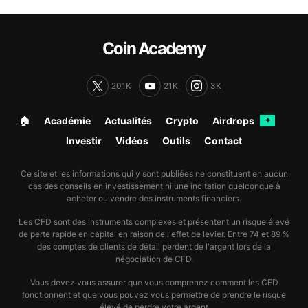
Coin Academy
201K
21K
3K
🏠︎
Académie
Actualités
Crypto
Airdrops
✦
Investir
Vidéos
Outils
Contact
Ce site et les informations qui y sont publiées ne constituent en aucun
cas des conseils en investissement ni une incitation quelconque à
acheter ou vendre des instruments financiers.
Les CFD sont des instruments complexes et présentent un risque élevé
de perte rapide en capital en raison de l'effet de levier. Entre 74 et 89 %
des comptes de clients de détail perdent de l'argent lors de la
négociation de CFD.
Vous devez vous assurer que vous comprenez comment les CFD
fonctionnent et que vous pouvez vous permettre de prendre le risque
élevé de perdre votre argent