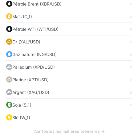
Pétrole Brent (XBR/USD)
Maïs (C_1)
Pétrole WTI (WTI/USD)
Or (XAU/USD)
Gaz naturel (NG/USD)
Palladium (XPD/USD)
Platine (XPT/USD)
Argent (XAG/USD)
Soja (S_1)
Blé (W_1)
Voir toutes les matières premières →