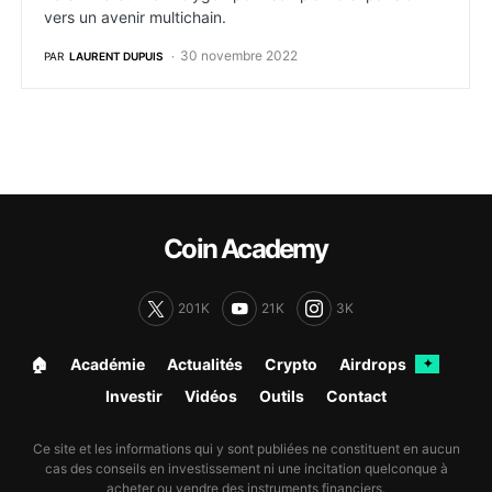
vers un avenir multichain.
30 novembre 2022
PAR
LAURENT DUPUIS
Coin Academy
201K
21K
3K
🏠︎
Académie
Actualités
Crypto
Airdrops
✦
Investir
Vidéos
Outils
Contact
Ce site et les informations qui y sont publiées ne constituent en aucun
cas des conseils en investissement ni une incitation quelconque à
acheter ou vendre des instruments financiers.