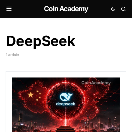
Coin Academy
DeepSeek
1 article
DeepSeek : le “Big Fund” chinois en tête d’une levée qu