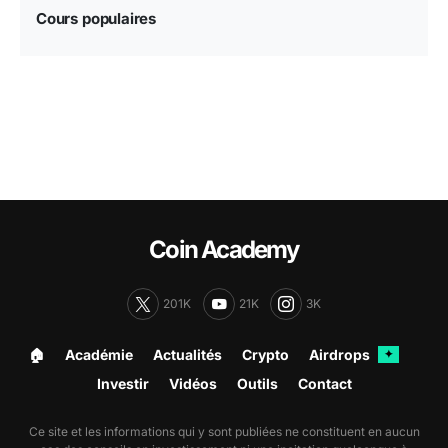
Cours populaires
Coin Academy
201K
21K
3K
🏠︎
Académie
Actualités
Crypto
Airdrops
✦
Investir
Vidéos
Outils
Contact
Ce site et les informations qui y sont publiées ne constituent en aucun