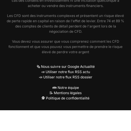
cas des conseils en investissement ni une incitation quelconque à
acheter ou vendre des instruments financiers.
Les CFD sont des instruments complexes et présentent un risque élevé
de perte rapide en capital en raison de l'effet de levier. Entre 74 et 89 %
des comptes de clients de détail perdent de l'argent lors de la
négociation de CFD.
Vous devez vous assurer que vous comprenez comment les CFD
fonctionnent et que vous pouvez vous permettre de prendre le risque
élevé de perdre votre argent
🗞️ Nous suivre sur Google Actualité
📣 Utiliser notre flux RSS actu
📣 Utiliser notre flux RSS dossier
👪 Notre équipe
📝 Mentions légales
🕵️ Politique de confidentialité