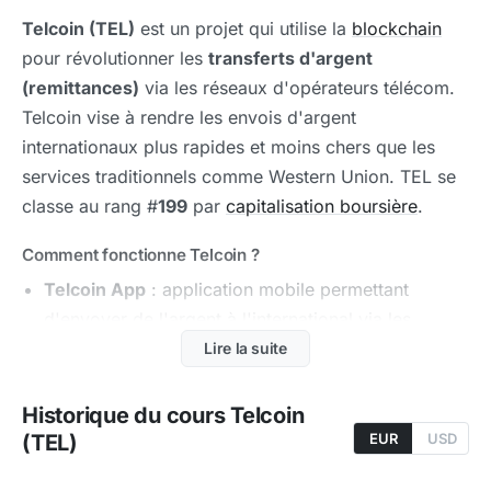
Telcoin (TEL)
est un projet qui utilise la
blockchain
pour révolutionner les
transferts d'argent
(remittances)
via les réseaux d'opérateurs télécom.
Telcoin vise à rendre les envois d'argent
internationaux plus rapides et moins chers que les
services traditionnels comme Western Union. TEL se
classe au rang #
199
par
capitalisation boursière
.
Comment fonctionne Telcoin ?
Telcoin App
: application mobile permettant
d'envoyer de l'argent à l'international via les
réseaux télécoms
Lire la suite
Intégration télécom
: partenariats avec des
Historique du cours Telcoin
opérateurs mobiles pour utiliser le
token
TEL
(TEL)
EUR
USD
comme rail de paiement
Telcoin Platform
: infrastructure
DeFi
pour les