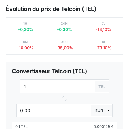
Évolution du prix de Telcoin (TEL)
1H
24H
7J
+0,30%
+0,30%
-13,10%
14J
30J
1A
-10,00%
-35,00%
-73,10%
Convertisseur Telcoin (TEL)
TEL
⇌
0.1 TEL
0,000129 €