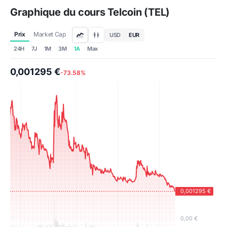
Graphique du cours Telcoin (TEL)
Prix
Market Cap
USD
EUR
24H
7J
1M
3M
1A
Max
0,001295 €
-73.58%