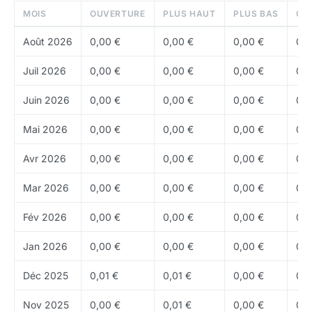
services financiers mobiles
MOIS
OUVERTURE
PLUS HAUT
PLUS BAS
CL
Réglementation
: Telcoin détient des licences de
Août 2026
0,00 €
0,00 €
0,00 €
0,0
transmission de fonds dans plusieurs juridictions
Juil 2026
0,00 €
0,00 €
0,00 €
0,0
Tokenomics
Juin 2026
0,00 €
0,00 €
0,00 €
0,0
TEL a une supply importante. Environ
100,00 Md
TEL
sont en circulation, soit 100 % de la supply totale. Le
Mai 2026
0,00 €
0,00 €
0,00 €
0,0
token sert de moyen d'échange et de
gouvernance
.
Avr 2026
0,00 €
0,00 €
0,00 €
0,0
Où acheter du TEL ?
Mar 2026
0,00 €
0,00 €
0,00 €
0,0
TEL est disponible sur
OKX
, KuCoin, MEXC et
Fév 2026
0,00 €
0,00 €
0,00 €
0,0
d'autres
exchanges
.
Jan 2026
0,00 €
0,00 €
0,00 €
0,0
Déc 2025
0,01 €
0,01 €
0,00 €
0,0
Nov 2025
0,00 €
0,01 €
0,00 €
0,0