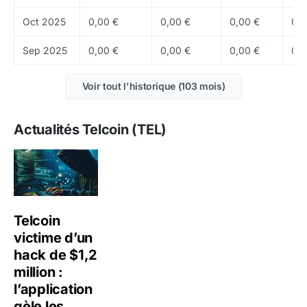
Oct 2025
0,00 €
0,00 €
0,00 €
0,0
Sep 2025
0,00 €
0,00 €
0,00 €
0,0
Voir tout l'historique (103 mois)
Actualités Telcoin (TEL)
Telcoin
victime d’un
hack de $1,2
million :
l’application
gèle les