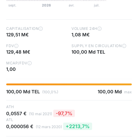
CAPITALISATION
VOLUME 24H
i
i
129,51 M€
1,08 M€
FDV
SUPPLY EN CIRCULATION
i
i
129,48 M€
100,00 Md TEL
MCAP/FDV
i
1,00
100,00 Md TEL
100,00 Md
(100,0%)
max
ATH
-97,7%
0,0557 €
(10 mai 2021)
ATL
+2213,7%
0,000056 €
(12 mars 2020)