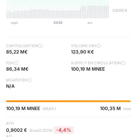
CAPITALISATION
VOLUME 24H
i
i
85,22 M€
123,90 K€
FDV
SUPPLY EN CIRCULATION
i
i
86,34 M€
100,19 M MNEE
MCAP/FDV
i
N/A
100,19 M MNEE
100,35 M
(99,8%)
total
ATH
-4,4%
0,9002 €
(8 août 2024)
ATL