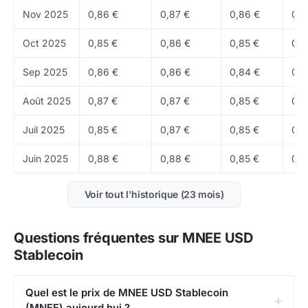
la transparence et la profondeur de marche.
Nov 2025
0,86 €
0,87 €
0,86 €
0,8
Prix et historique
Oct 2025
0,85 €
0,86 €
0,85 €
0,8
MNEE cherche a maintenir une valeur proche de
1,00
Sep 2025
0,86 €
0,86 €
0,84 €
0,8
$
. Le marche surveille surtout la qualite des reserves,
la liquidite, les attestations et la vitesse de retour au
Août 2025
0,87 €
0,87 €
0,85 €
0,8
peg en cas de stress. Actuellement, le prix de MNEE
Juil 2025
0,85 €
0,87 €
0,85 €
0,8
USD Stablecoin est de
0,9996 $
(environ
0,8611 €
).
Juin 2025
0,88 €
0,88 €
0,85 €
0,8
Ou acheter du MNEE ?
Le MNEE se negocie surtout sur les plateformes qui
Voir tout l'historique (23 mois)
listent les stablecoins fiat, ainsi que dans les
environnements DeFi compatibles.
Questions fréquentes sur MNEE USD
Stablecoin
Points forts et risques
Points forts
: lecture simple pour le marche, usage
Quel est le prix de MNEE USD Stablecoin
naturel dans les paiements et la DeFi, profil plus facile
(MNEE) aujourd hui ?