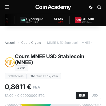
Coin Academy
Hyperliquid
S&P 500
71
$55.63
$7,4
09%
-1.25%
+
HYPE (24h)
SPX (24h)
Accueil
›
Cours Crypto
›
MNEE USD Stablecoin (MNEE)
Cours MNEE USD Stablecoin
(MNEE)
#290
Stablecoins
Ethereum Ecosystem
0,8611 €
N/A
$1.00
·
0.00000000 BTC
EUR
USD
0,000000 €
0,000000 €
24h