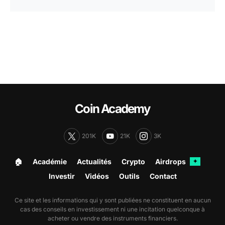
Coin Academy
201K
21K
3K
🏠︎
Académie
Actualités
Crypto
Airdrops
✦
Investir
Vidéos
Outils
Contact
Ce site et les informations qui y sont publiées ne constituent en aucun
cas des conseils en investissement ni une incitation quelconque à
acheter ou vendre des instruments financiers.