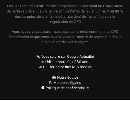
Les CFD sont des instruments complexes et présentent un risque élevé
de perte rapide en capital en raison de l'effet de levier. Entre 74 et 89 %
des comptes de clients de détail perdent de l'argent lors de la
négociation de CFD.
Vous devez vous assurer que vous comprenez comment les CFD
fonctionnent et que vous pouvez vous permettre de prendre le risque
élevé de perdre votre argent
🗞️ Nous suivre sur Google Actualité
📣 Utiliser notre flux RSS actu
📣 Utiliser notre flux RSS dossier
👪 Notre équipe
📝 Mentions légales
🕵️ Politique de confidentialité