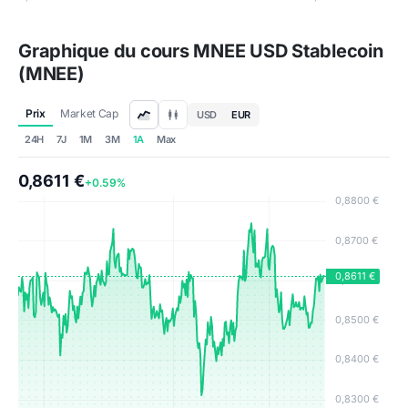
Graphique du cours MNEE USD Stablecoin
(MNEE)
Prix
Market Cap
USD
EUR
24H
7J
1M
3M
1A
Max
0,8611 €
+0.59%