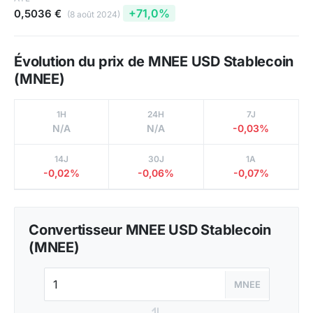
+71,0%
0,5036 €
(8 août 2024)
Évolution du prix de MNEE USD Stablecoin
(MNEE)
1H
24H
7J
N/A
N/A
-0,03%
14J
30J
1A
-0,02%
-0,06%
-0,07%
Convertisseur MNEE USD Stablecoin
(MNEE)
MNEE