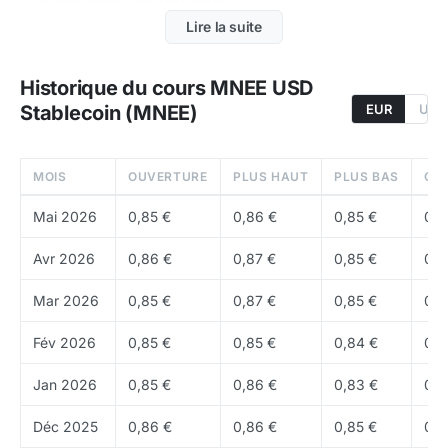
equivalents de tresorerie
Lire la suite
Usage
: usage comme collateral, unite de compte
et actif de paiement
Historique du cours MNEE USD
Profil
: profil plus defensif qu un token directionnel
Stablecoin (MNEE)
EUR
USD
classique
Adossement
: adossement recherche a des
MOIS
OUVERTURE
PLUS HAUT
PLUS BAS
CL
reserves cash ou equivalents de tresorerie
Mai 2026
0,85 €
0,86 €
0,85 €
0,8
Usage
: usage comme unite de compte, collateral
et rail de paiement pour l ecosysteme crypto
Avr 2026
0,86 €
0,87 €
0,85 €
0,8
Tokenomics de MNEE
Mar 2026
0,85 €
0,87 €
0,85 €
0,8
Comme les autres stablecoins centralises, MNEE n a
Fév 2026
0,85 €
0,85 €
0,84 €
0,8
pas de supply maximale fixe. L offre augmente ou
diminue selon les creations et rachats. Actuellement,
Jan 2026
0,85 €
0,86 €
0,83 €
0,8
environ
100,19 M
MNEE sont en circulation. Le vrai
Déc 2025
0,86 €
0,86 €
0,85 €
0,8
sujet n est pas la rarete, mais la qualite des reserves,