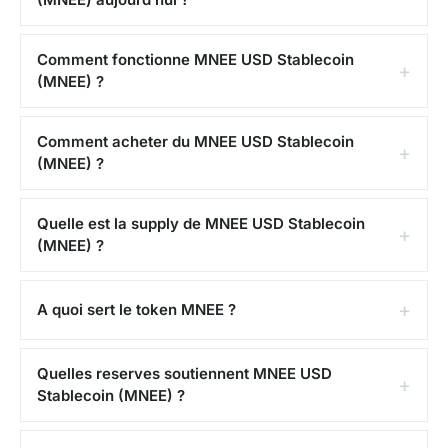
a integrer pour les partenaires.
Risques
: Le risque
principal porte sur la qualite des reserves, la liquidite
Comment fonctionne MNEE USD Stablecoin
du marche secondaire et la capacite a tenir le peg
(MNEE) ?
dans la duree. Ce contenu ne constitue pas un conseil
en investissement.
Comment acheter du MNEE USD Stablecoin
(MNEE) ?
Quelle est la supply de MNEE USD Stablecoin
(MNEE) ?
A quoi sert le token MNEE ?
Quelles reserves soutiennent MNEE USD
Stablecoin (MNEE) ?