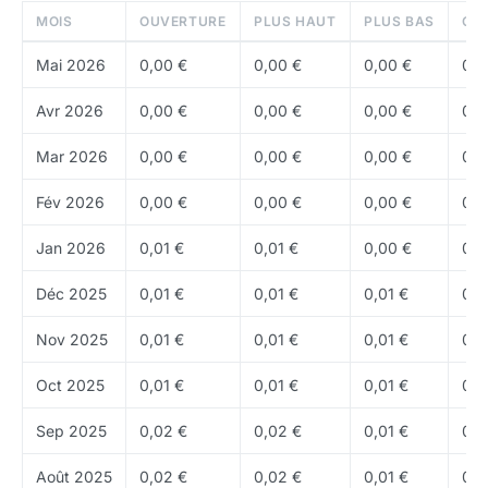
These
: these dependante de l engagement
MOIS
OUVERTURE
PLUS HAUT
PLUS BAS
CL
communautaire, de la retention et de la qualite des
produits
Mai 2026
0,00 €
0,00 €
0,00 €
0,0
Utilite
: utilite du token liee aux economies in-
Avr 2026
0,00 €
0,00 €
0,00 €
0,0
game, au staking ou aux incentives
Mar 2026
communautaires
0,00 €
0,00 €
0,00 €
0,0
Fév 2026
0,00 €
0,00 €
0,00 €
0,0
Tokenomics de LION
Le token LION soutient l economie de l ecosysteme
Jan 2026
0,01 €
0,01 €
0,00 €
0,0
via les achats, la gouvernance, les incentives ou les
Déc 2025
0,01 €
0,01 €
0,01 €
0,0
interactions communautaires. Actuellement, environ
100,00 Md
LION sont en circulation, pour une FDV d
Nov 2025
0,01 €
0,01 €
0,01 €
0,0
environ
118,73 M€
.
Oct 2025
0,01 €
0,01 €
0,01 €
0,0
Prix et adoption
Sep 2025
0,02 €
0,02 €
0,01 €
0,0
Les tokens gaming et communautaires sont souvent
tres cycliques : la traction utilisateur et le succes des
Août 2025
0,02 €
0,02 €
0,01 €
0,0