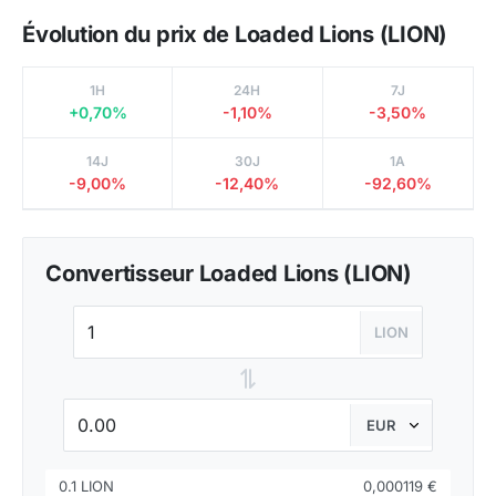
Évolution du prix de Loaded Lions (LION)
1H
24H
7J
+0,70%
-1,10%
-3,50%
14J
30J
1A
-9,00%
-12,40%
-92,60%
Convertisseur Loaded Lions (LION)
LION
⇌
0.1 LION
0,000119 €