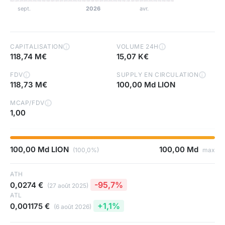
CAPITALISATION
VOLUME 24H
i
i
118,74 M€
15,07 K€
FDV
SUPPLY EN CIRCULATION
i
i
118,73 M€
100,00 Md LION
MCAP/FDV
i
1,00
100,00 Md LION
100,00 Md
(100,0%)
max
ATH
-95,7%
0,0274 €
(27 août 2025)
ATL
+1,1%
0,001175 €
(6 août 2026)