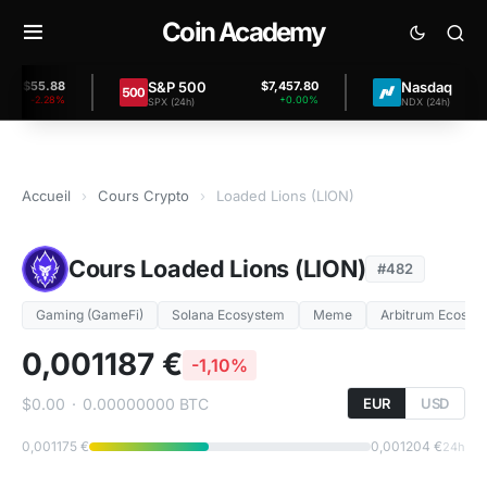
Coin Academy
S&P 500
Nasdaq
$55.88
$7,457.80
$
-2.28%
+0.00%
SPX (24h)
NDX (24h)
Accueil
›
Cours Crypto
›
Loaded Lions (LION)
Cours Loaded Lions (LION)
#482
Gaming (GameFi)
Solana Ecosystem
Meme
Arbitrum Ecosys
0,001187 €
-1,10%
$0.00
·
0.00000000 BTC
EUR
USD
0,001175 €
0,001204 €
24h