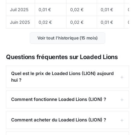
produits comptent plus que la pure narration.
Juil 2025
0,01 €
0,02 €
0,01 €
0,0
Actuellement, le prix de Loaded Lions est de
0,001370 $
(environ
0,001187 €
).
Juin 2025
0,02 €
0,02 €
0,01 €
0,0
Ou acheter du LION ?
Voir tout l'historique (15 mois)
Le LION se negocie surtout sur les plateformes qui
listent les tokens gaming, NFT et consumer crypto.
Questions fréquentes sur Loaded Lions
Points forts et risques
Points forts
Quel est le prix de Loaded Lions (LION) aujourd
: fort levier communautaire, optionalite si
hui ?
le produit gagne en popularite, exposition au retour d
un cycle gaming / NFT.
Risques
: Le risque principal
tient a la cyclicite du segment gaming, a la retention
Comment fonctionne Loaded Lions (LION) ?
des utilisateurs et a la volatilite souvent elevee de ce
type de token. Ce contenu ne constitue pas un
Comment acheter du Loaded Lions (LION) ?
conseil en investissement.