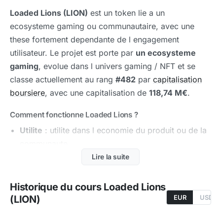
Loaded Lions (LION)
est un token lie a un
ecosysteme gaming ou communautaire, avec une
these fortement dependante de l engagement
utilisateur. Le projet est porte par
un ecosysteme
gaming
, evolue dans l univers gaming / NFT et se
classe actuellement au rang
#482
par
capitalisation
boursiere
, avec une capitalisation de
118,74 M€
.
Comment fonctionne Loaded Lions ?
Utilite
: utilite dans l economie du produit ou de la
communaute
Lire la suite
Narratif
: narratif plus consumer que purement
infrastructurel
Historique du cours Loaded Lions
Performance
: performance tres sensible a la
(LION)
EUR
USD
retention et a la traction du produit