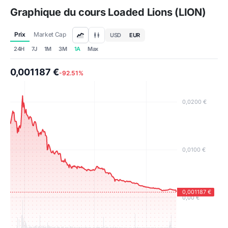
Graphique du cours Loaded Lions (LION)
Prix
Market Cap
USD
EUR
24H
7J
1M
3M
1A
Max
0,001187 €
-92.51%